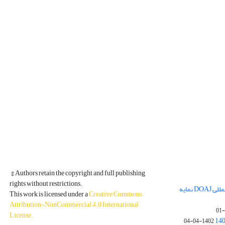
© Authors retain the copyright and full publishing
rights without restrictions.
مجله فیزیک زمین و فضا در پایگاه بین المللی DOAJ نمایه
This work is licensed under a
Creative Commons
Attribution-NonCommercial 4.0 International
License
.
1402-04-04