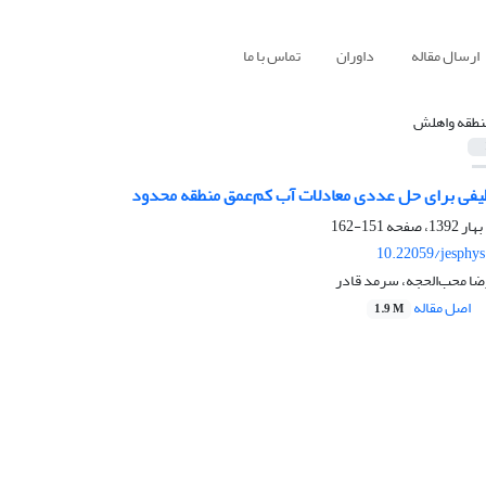
ارسال مقاله
داوران
تماس با ما
نطقه واهلش
فی برای حل عددی معادلات آب کم‌‌عمق منطقه محدود
151-162
10.22059/jesphy
ضا محب‌الحجه، سرمد قادر
اصل مقاله
1.9 M