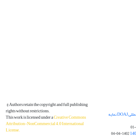
© Authors retain the copyright and full publishing
rights without restrictions.
مجله فیزیک زمین و فضا در پایگاه بین المللی DOAJ نمایه
This work is licensed under a
Creative Commons
Attribution-NonCommercial 4.0 International
License
.
1402-04-04