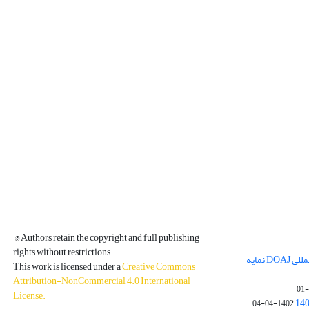
© Authors retain the copyright and full publishing
rights without restrictions.
مجله فیزیک زمین و فضا در پایگاه بین المللی DOAJ نمایه
This work is licensed under a
Creative Commons
Attribution-NonCommercial 4.0 International
License
.
1402-04-04