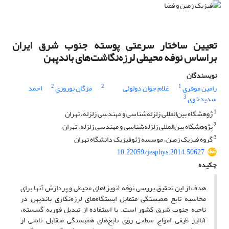
تعیین ساختار سرعتی پوسته جنوب شرق ایران
براساس نوفه محیطی لرزه‌نگاشت‌‌های باندپهن
نویسندگان
2
2
1
رامین موقری
غلام جوان دولوئی
مژگان نوروزی
احمد
3
سدیدخوی
1
ژوهشگاه بین‌المللی زلزله‌شناسی و مهندسی زلزله، تهران
2
پژوهشگاه بین‌المللی زلزله‌شناسی و مهندسی زلزله، تهران
3
گروه فیزیک زمین، موسسه ژئوفیزیک دانشگاه تهران
10.22059/jesphys.2014.50627
چکیده
هدف از این تحقیق بررسی نوفه (نویز)‌های محیطی و پردازش آنها برای
محاسبه تابع همبستگی متقابل ایستگاه‌های لرزه‌نگاری باندپهن در
ناحیه جنوب شرق کشور است. با استفاده از تبدیل فوریه گسسته،
آنالیز طیفی امواج سطحی روی تابع‌های همبستگی متقابل ناشی از