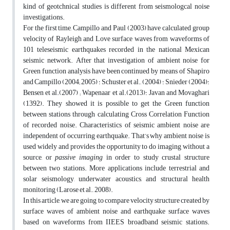
kind of geotchnical studies is different from seismologcal noise
investigations.
For the first time, Campillo and Paul (2003) have calculated group
velocity of Rayleigh and Love surface waves from waveforms of
101 teleseismic earthquakes recorded in the national Mexican
seismic network. After that investigation of ambient noise for
Green function analysis have been continued by means of Shapiro
and Campillo (2004; 2005) ؛ Schuster et al., (2004) ؛ Snieder (2004)؛
Bensen et al.(2007) ; Wapenaar et al.(2013)؛ Javan and Movaghari
(1392). They showed it is possible to get the Green function
between stations through calculating Cross Correlation Function
of recorded noise. Characteristics of seismic ambient noise are
independent of occurring earthquake. That’s why ambient noise is
used widely and provides the opportunity to do imaging without a
source, or
passive imaging
in order to study crustal structure
between two stations. More applications include terrestrial and
solar seismology, underwater acoustics, and structural health
monitoring (Larose et al., 2008).
In this article, we are going to compare velocity structure created by
surface waves of ambient noise and earthquake surface waves
based on waveforms from IIEES broadband seismic stations.