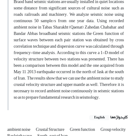
Braod band seismic stations are usually installed in quiet locations
some distance from significant sources of cultural noise, such as
roads, railroads, and machinery. We analyze seismic noise using
continuous 50 sample/s from one year data. Using recorded
ambient noise in Tabas, Sharakht (Qaenat), Zahedan, Chabahar, and
Bandar Abbas broadband seismic stations, the Green function of
surface waves between each pair station was obtained by cross
correlation technique and dispersion curve was calculated through
frequency-time analysis. According to this curve, a 1-D model of
velocity structure between two stations was presented. There has
been a comparison between this model and the one acquired from
May 11, 2013 earthquake occurred in the north of Jask at the south
of Iran. The results show that we can use the ambient noise to study
crustal velocity structure and upper mantle as well. Therefore, it is
necessary to record ambient noise continuously in seismic stations
so as to prepare fundamental research in seismology.
کلیدواژه‌ها
English
ambient noise
Crustal Structure
Green function
Group velocity
Rayleigh wave
South-east of Iran