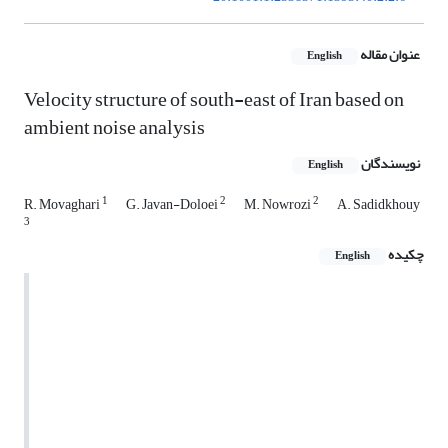
عنوان مقاله
English
Velocity structure of south-east of Iran based on
ambient noise analysis
نویسندگان
English
1
2
2
R. Movaghari
G. Javan-Doloei
M. Nowrozi
A. Sadidkhouy
3
چکیده
English