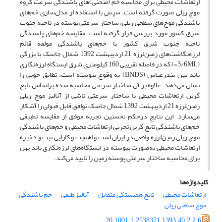
ارتعاشات محیطی برای محاسبه خم ‌‌‌‌‌(منحنی)های پاشندگی سرعت گروه
موج ریلی صورت گرفته است. سپس با استفاده از مدل‌سازی خم‌‌‌‌های
پاشندگی موج‌های سطحی ریلی، ساختار سرعتی پوسته در ناحیه جنوب
شرق کشور مورد بررسی قرار گرفته است. مقایسه خم‌‌‌‌های پاشندگی
ناحیه جنوب شرق کشور با خم‌‌‌‌های پاشندگی مولفه قائم
لرزه‌نگاشت‌‌های زمین‌لرزه 21 اردیبهشت 1392 شمال جاسک با بزرگی
(3/6ML=) که در فاصله تقریبی 160 کیلومتری شرق ایستگاه لرزه‌نگاری
باند پهن بندرعباس (BNDS) به وقوع پیوسته است، تطابق خوبی را
نشان می‌دهد. علاوه بر آن ساختار سرعتی محاسبه شده براساس تابع
گرین ارتعاشات محیطی با ساختار سرعتی ناشی از آنالیز موج ریلی
زمین‌لرزه 21 اردیبهشت 1392 شمال جاسک توافق قابل‌‌ قبولی را آشکار
می‌سازد. این نتایج درحکم نخستین تجربه موفق از مقایسه تطبیقی
خم‌‌‌‌های پاشندگی تابع گرین تجربی ارتعاشات محیطی و خم‌‌‌‌های پاشندگی
موج ریلی زمین‌لرزه واقعی در ایران است و اهمیت و کارایی ثبت و ذخیره
ارتعاشات محیطی به‌صورت پیوسته در ایستگاه‌های لرزه‌نگاری باند پهن
برای محاسبه ساختار سرعتی پوسته زمین را تایید می‌‌کند.
کلیدواژه‌ها
ارتعاشات محیطی
تابع همبستگی متقابل
آنالیز طیفی
خم‌‌ پاشندگی
موج سطحی ریلی
20.1001.1.2538371.1393.40.2.2.6