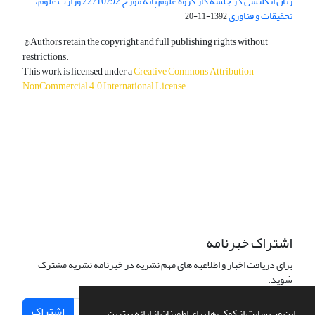
زبان انگلیسی در جلسه کار گروه علوم پایه مورخ 22/10/92 وزارت علوم،
تحقیقات و فناوری
1392-11-20
© Authors retain the copyright and full publishing rights without
restrictions.
This work is licensed under a
Creative Commons Attribution-
NonCommercial 4.0 International License
.
دسترسی به مقالات آزاد و رایگان است.
اشتراک خبرنامه
برای دریافت اخبار و اطلاعیه های مهم نشریه در خبرنامه نشریه مشترک
شوید.
اشتراک
این وب سایت از کوکی ها برای اطمینان از ارائه بهترین