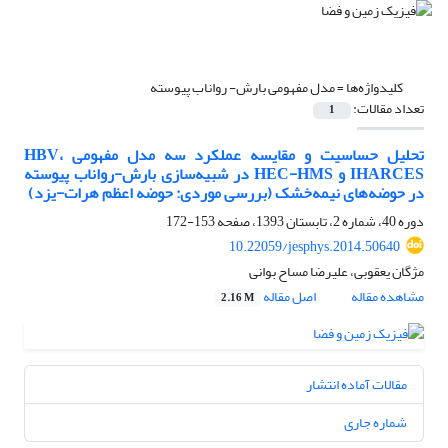
کلیدواژه‌ها =
مدل مفهومی بارش- رواناب پیوسته
تعداد مقالات:
1
تحلیل حساسیت و مقایسه عملکرد سه مدل مفهومی HBV،
IHARCES و HEC-HMS در شبیه‌سازی بارش-رواناب پیوسته
در حوضه‌‌های نیمه‌خشک (بررسی موردی: حوضه اعظم هرات-یزد)
دوره 40، شماره 2، تابستان 1393، صفحه
153-172
10.22059/jesphys.2014.50640
مژگان یعقوبی، علیرضا مساح بوانی
مشاهده مقاله
اصل مقاله
2.16 M
مقالات آماده انتشار
شماره جاری