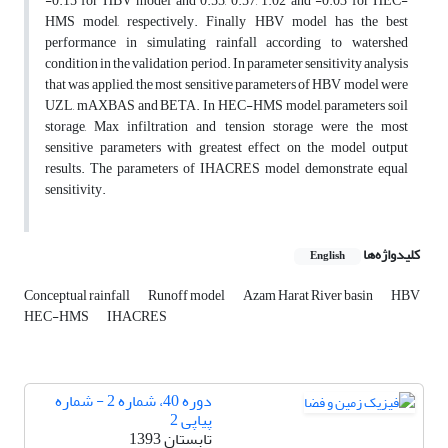
-0.15 for HBV model and 0.55, 0.57, 1.02 and -0.03 for HEC-
HMS model, respectively. Finally HBV model has the best
performance in simulating rainfall according to watershed
condition in the validation period. In parameter sensitivity analysis
that was applied, the most sensitive parameters of HBV model were
UZL, mAXBAS and BETA. In HEC-HMS model, parameters soil
storage, Max infiltration and tension storage were the most
sensitive parameters with greatest effect on the model output
results. The parameters of IHACRES model demonstrate equal
sensitivity.
کلیدواژه‌ها
English
Conceptual rainfall
Runoff model
Azam Harat River basin
HBV
HEC-HMS
IHACRES
دوره 40، شماره 2 - شماره
پیاپی 2
تابستان 1393