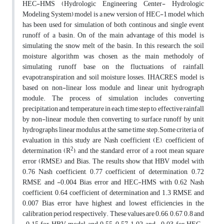
HEC-HMS (Hydrologic Engineering Center- Hydrologic
Modeling System) model is a new version of HEC-1 model which
has been used for simulation of both continous and single event
runoff of a basin. On of the main advantage of this model is
simulating the snow melt of the basin. In this research, the soil
moisture algorithm was chosen, as the main methodoly of
simulating runoff base on the fluctuations of rainfall,
evapotranspiration and soil moisture losses. IHACRES model is
based on non-linear loss module and linear unit hydrograph
module. The process of simulation includes converting
precipitation and temperature in each time step to effective rainfall
by non-linear module, then converting to surface runoff by unit
hydrographs linear modulus at the same time step.Some criteria of
evaluation in this study are Nash coefficient (E), coefficient of
2
determination (R
), and the standard error of a root mean square
error (RMSE) and Bias. The results show that HBV model with
0.76 Nash coefficient, 0.77 coefficient of determination, 0.72
RMSE and -0.004 Bias error and HEC-HMS with 0.62 Nash
coefficient, 0.64 coefficient of determination and 1.3 RMSE and
0.007 Bias error have highest and lowest efficiencies in the
calibration period, respectively. These values are 0.66, 0.67, 0.8 and