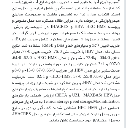
آسیب‌پذیری آنها به تغییر است. مدیریت موثر منابع آب ضروری است
که نیازمند سامانه پشتیبانی تصمیم‌‌گیری شامل ابزارهای مدل‌سازی
است. انتخاب مدل، نیاز به تشخیص قابلیت و محدودیت مدل­های
هیدرولوژیکی درحوضه دارد. در این مقاله عملکرد سه مدل مفهومی و
پیوسته HBV، HEC-HMS و IHACRES در شبیه‌سازی بارش-
رواناب حوضه نیمه‌خشک اعظم هرات مورد ارزیابی قرار گرفت. در
تعیین عملکرد مدل‌‌ها از ­ معیارهای عملکرد شامل ضریب نش(E) ،
2
ضریب تعیین (R
) و معیارهای خطای Bias و RMSE استفاده شد. نتایج
نشان داد، مدل HBV با ضریب نش 76/0، ضریب تعیین 77/0، معیار
خطای 004/0- و72/0 بیشترین و مدل HEC-HMS با 62/0، 64/0،
007/0 و 3/1 کمترین کارایی را در دوره واسنجی دارند. در دوره
صحت‌سنجی برای مدل HBV، این ضرایب 66/0 ،67/0 ،15/0- و 8/0 و
برای مدل HEC-HMS، 57/0 ،55/0 ،03/0- و 02/1 است. درنهایت
مشخص شد مدل HBV بهترین عملکرد در شبیه‌سازی رواناب پیوسته
حوضه را دارد. در تحلیل حساسیت پارامترها ، حساس‌‌ترین پارامترهای
مدلHBV (UZL، MAXBAS و BETA) ارزیابی شدند. پارامترهای
Soil storage،Max infiltration و Tension storage به منزلة پارامترهای
حساس مدل HEC-HMS مشخص شدند که تأثیر زیادی بر نتایج
خروجی مدل دارند. این در حالی است که پارامترهای مدل IHACRES،
به میزان یکسان از خود حساسیت نشان دادند.