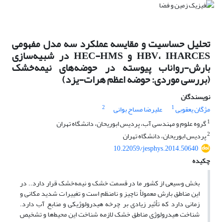
تحلیل حساسیت و مقایسه عملکرد سه مدل مفهومی
HBV، IHARCES و HEC-HMS در شبیه‌سازی
بارش-رواناب پیوسته در حوضه‌‌های نیمه‌خشک
(بررسی موردی: حوضه اعظم هرات-یزد)
نویسندگان
2
1
مژگان یعقوبی
علیرضا مساح بوانی
1
گروه علوم و مهندسی آب، پردیس ابوریحان، دانشگاه تهران
2
پردیس ابوریحان، دانشگاه تهران
10.22059/jesphys.2014.50640
چکیده
بخش وسیعی از کشور ما در قسمت خشک و نیمه‌خشک قرار دارد.. در
این مناطق بارش معمولأ ناچیز و نامنظم است و تغییرات شدید مکانی و
زمانی دارد که تأثیر زیادی بر چرخه هیدرولوژیکی و منابع آب دارد.
شناخت هیدرولوژی مناطق خشک لازمه شناخت این محیط‌‌ها و تشخیص