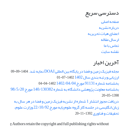
دسترسی سریع
صفحه اصلی
درباره نشریه
اعضای هیات تحریریه
ارسال مقاله
تماس با ما
نقشه سایت
آخرین اخبار
مجله فیزیک زمین و فضا در پایگاه بین المللی DOAJ نمایه شد.
1404-09-09
ارزیابی و رتبه بندی سال 1402
1402-07-01
بخشنامه شماره 91131 مورخ 1402/04/04
1402-04-04
بخشنامه معاونت پژوهشی دانشگاه به شماره 140/130382 مورخ 98/5/20
1398-05-20
دریافت مجوز انتشار 1 شماره از نشریه فیزیک زمین و فضا در هر سال به
زبان انگلیسی در جلسه کار گروه علوم پایه مورخ 22/10/92 وزارت علوم،
تحقیقات و فناوری
1392-11-20
© Authors retain the copyright and full publishing rights without