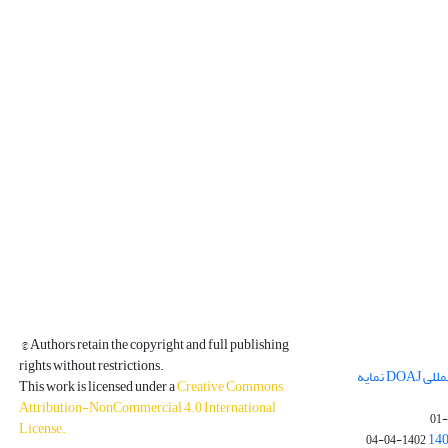
© Authors retain the copyright and full publishing
rights without restrictions.
مجله فیزیک زمین و فضا در پایگاه بین المللی DOAJ نمایه
This work is licensed under a
Creative Commons
Attribution-NonCommercial 4.0 International
License
.
1402-04-04