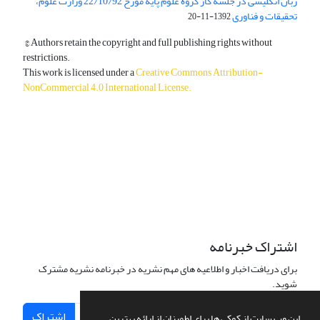
زبان انگلیسی در جلسه کار گروه علوم پایه مورخ 22/10/92 وزارت علوم،
تحقیقات و فناوری
1392-11-20
© Authors retain the copyright and full publishing rights without
restrictions.
This work is licensed under a
Creative Commons Attribution-
NonCommercial 4.0 International License
.
دسترسی به مقالات آزاد و رایگان است.
اشتراک خبرنامه
برای دریافت اخبار و اطلاعیه های مهم نشریه در خبرنامه نشریه مشترک
شوید.
اشتراک
این وب سایت از کوکی ها برای اطمینان از ارائه بهترین