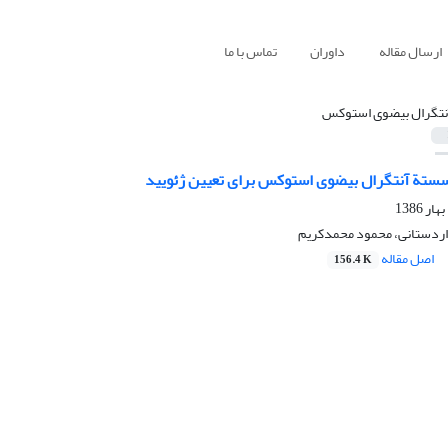
ارسال مقاله
داوران
تماس با ما
نتگرال بیضوی استوکس
تة آنتگرال بیضوی استوکس برای تعیین ژئویید
 اردستانی، محمود محمدکریم
اصل مقاله
156.4 K