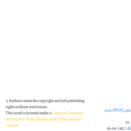
© Authors retain the copyright and full publishing
rights without restrictions.
مجله فیزیک زمین و فضا در پایگاه بین المللی DOAJ نمایه
This work is licensed under a
Creative Commons
Attribution-NonCommercial 4.0 International
License
.
1402-04-04