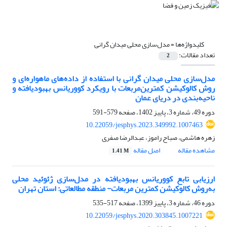
کلیدواژه‌ها =
مدل‌سازی محلی میدان گرانی
تعداد مقالات:
2
مدل‌سازی محلی میدان گرانی با استفاده از داده‌های ماهواره‌ای و
روش کالوکیشن کمترین‌مربعات با رویکرد کووریانس بهبودیافته و
ناحیه‌بندی در دریای عمان
دوره 49، شماره 3، پاییز 1402، صفحه
579-591
10.22059/jesphys.2023.349992.1007463
زهره هاشمی، صباح راموز، عبدالرضا صفری
مشاهده مقاله
اصل مقاله
1.41 M
ارزیابی تابع کووریانس بهبودیافته در مدل‌سازی ژئوئید محلی
به‌روش کالوکیشن کمترین مربعات- منطقه مطالعاتی: استان تهران
دوره 46، شماره 3، پاییز 1399، صفحه
517-535
10.22059/jesphys.2020.303845.1007221