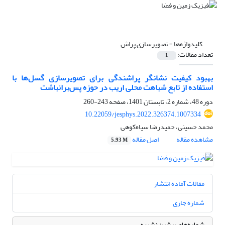
کلیدواژه‌ها =
تصویرسازی پراش
تعداد مقالات:
1
بهبود کیفیت نشانگر پراشندگی برای تصویرسازی گسل‌ها با
استفاده از تابع شباهت محلی اریب در حوزه پس‌برانباشت
دوره 48، شماره 2، تابستان 1401، صفحه
243-260
10.22059/jesphys.2022.326374.1007334
محمد حسینی، حمیدرضا سیاه‌کوهی
مشاهده مقاله
اصل مقاله
5.93 M
مقالات آماده انتشار
شماره جاری
شماره‌های پیشین نشریه