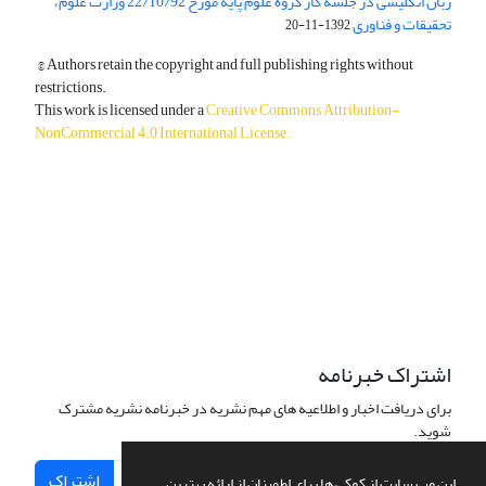
زبان انگلیسی در جلسه کار گروه علوم پایه مورخ 22/10/92 وزارت علوم،
تحقیقات و فناوری
1392-11-20
© Authors retain the copyright and full publishing rights without
restrictions.
This work is licensed under a
Creative Commons Attribution-
NonCommercial 4.0 International License
.
دسترسی به مقالات آزاد و رایگان است.
اشتراک خبرنامه
برای دریافت اخبار و اطلاعیه های مهم نشریه در خبرنامه نشریه مشترک
شوید.
اشتراک
این وب سایت از کوکی ها برای اطمینان از ارائه بهترین