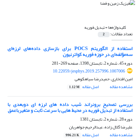
کلیدواژه‌ها =
تبدیل فوریه
تعداد مقالات:
2
استفاده از الگوریتم POCS برای بازسازی داده‌های لرزه‌ای
سه‌مؤلفه‌ای در حوزه فوریه کواترنیون
دوره 45، شماره 2، تابستان 1398، صفحه
269-281
10.22059/jesphys.2019.257996.1007006
امین افتخاری، حمیدرضا سیاهکوهی
مشاهده مقاله
اصل مقاله
1.12 M
بررسی تصحیح برونراند شیب داده های لرزه ای دوبعدی با
استفاده از تبدیل فوریه در محیط هایی با سرعت ثابت و متغیرباعمق
دوره 28، شماره 2، تابستان 1381
علیرضا گلال زاده، عبدالرحیم جواهریان
مشاهده مقاله
اصل مقاله
996.21 K