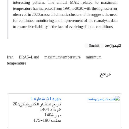
interesting pattern. The annual MAE related to maximum
temperature has increased from 1991 to 2020, with the highest error
observed in 2020 across all climatic clusters. This suggests the need
for continued monitoring and improvement of the reanalysis data
to ensure its reliability in the face of evolving climate conditions.
کلیدواژه‌ها
English
Iran
ERA5-Land
maximum temperature
minimum
temperature
مراجع
دوره 51، شماره 1
تاریخ انتشار الکترونیکی: 20
خرداد 1404
بهار 1404
صفحه
175-190