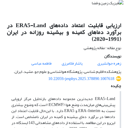
ارزیابی قابلیت اعتماد داده‌های ERA5-Land در
برآورد دماهای کمینه و بیشینه روزانه در ایران
(1991-2020)
نوع مقاله : مقاله پژوهشی
نویسندگان
زهره جوانشیری
یاشار فلامرزی
فاطمه عباسی
پژوهشکده اقلیم شناسی، پژوهشگاه هواشناسی و علوم جو، مشهد، ایران.
10.22059/jesphys.2025.378890.1007618
چکیده
ERA5-Land جدیدترین مجموعه داده‌های بازتحلیل مرکز اروپایی
پیش‌بینی‌های میان‌مدت وضع هوا (ECMWF) است که وضوح بیشتری
نسبت به ERA-Interim و ERA5 دارد. با این‌حال قابلیت اعتماد این
داده‌ها در برآورد دمای بیشینه و کمینه در ایران نامشخص است. از
این‌رو در این مطالعه، با استفاده از داده‌های مشاهداتی 143 ایستگاه در