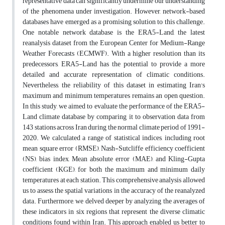
representative data can significantly undermine our understanding
of the phenomena under investigation. However, network-based
databases have emerged as a promising solution to this challenge.
One notable network database is the ERA5-Land, the latest
reanalysis dataset from the European Center for Medium-Range
Weather Forecasts (ECMWF). With a higher resolution than its
predecessors, ERA5-Land has the potential to provide a more
detailed and accurate representation of climatic conditions.
Nevertheless, the reliability of this dataset in estimating Iran's
maximum and minimum temperatures remains an open question.
In this study, we aimed to evaluate the performance of the ERA5-
Land climate database by comparing it to observation data from
143 stations across Iran during the normal climate period of 1991-
2020. We calculated a range of statistical indices, including root
mean square error (RMSE), Nash-Sutcliffe efficiency coefficient
(NS), bias index, Mean absolute error (MAE), and Kling-Gupta
coefficient (KGE), for both the maximum and minimum daily
temperatures at each station. This comprehensive analysis allowed
us to assess the spatial variations in the accuracy of the reanalyzed
data. Furthermore, we delved deeper by analyzing the averages of
these indicators in six regions that represent the diverse climatic
conditions found within Iran. This approach enabled us better to