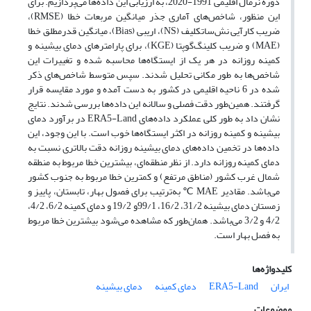
دوره نرمال اقلیمی 1991-2020، به ارزیابی این داده‌ها می‌پردازیم. برای
این منظور، شاخص‌های آماری جذر میانگین مربعات خطا (RMSE)،
ضریب کارآیی نش‌ساتکلیف (NS)، اریبی (Bias)، میانگین قدرمطلق خطا
(MAE) و ضریب کلینگ‌گوپتا (KGE)، برای پارامترهای دمای بیشینه و
کمینه روزانه در هر یک از ایستگاه‌ها محاسبه شده و تغییرات این
شاخص‌ها به طور مکانی تحلیل شدند. سپس متوسط شاخص‌های ذکر
شده در 6 ناحیه اقلیمی در کشور به دست آمده و مورد مقایسه قرار
گرفتند. همین‌طور دقت فصلی و سالانه این داده‌ها بررسی شدند. نتایج
نشان داد به طور کلی عملکرد داده‌های ERA5-Land در برآورد دمای
بیشینه و کمینه روزانه در اکثر ایستگاه‌ها خوب است. با این وجود، این
داده‌ها در تخمین داده‌های دمای بیشینه روزانه دقت بالاتری نسبت به
دمای کمینه روزانه دارد. از نظر منطقه‌ای، بیشترین خطا مربوط به منطقه
شمال غرب کشور (مناطق مرتفع) و کمترین خطا مربوط به جنوب کشور
می‌باشد. مقادیر MAE ℃ به‌ترتیب برای فصول بهار، تابستان، پاییز و
زمستان دمای بیشینه 31/2، 16/2، 99/1و 19/2 و دمای کمینه 6/2، 4/2،
4/2 و 3/2 می‌باشد. همان‌طور که مشاهده می‌شود بیشترین خطا مربوط
به فصل بهار است.
کلیدواژه‌ها
ایران
ERA5-Land
دمای کمینه
دمای بیشینه
موضوعات