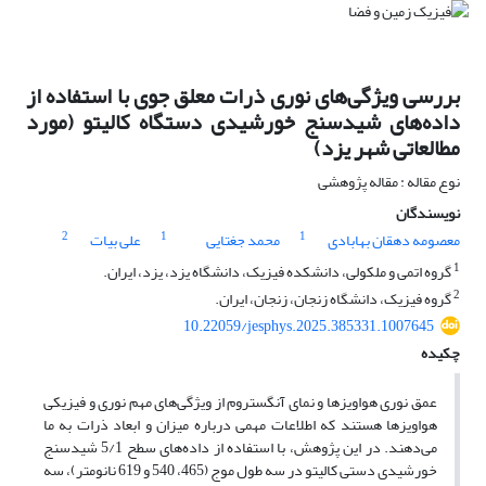
بررسی ویژگی‌های نوری ذرات معلق جوی با استفاده از
داده‌های شیدسنج خورشیدی دستگاه کالیتو (مورد
مطالعاتی شهر یزد)
نوع مقاله : مقاله پژوهشی
نویسندگان
2
1
1
معصومه دهقان بهابادی
محمد جغتایی
علی بیات
1
گروه اتمی و ملکولی، دانشکده فیزیک، دانشگاه یزد، یزد، ایران.
2
گروه فیزیک، دانشگاه زنجان، زنجان، ایران.
10.22059/jesphys.2025.385331.1007645
چکیده
عمق نوری هواویزها و نمای آنگستروم از ویژگی‌های مهم نوری و فیزیکی
هواویزها هستند که اطلاعات مهمی درباره میزان و ابعاد ذرات به ما
می‌دهند. در این پژوهش، با استفاده از داده‌های سطح 5/1 شیدسنج
خورشیدی دستی کالیتو در سه طول موج (465، 540 و 619 نانومتر)، سه