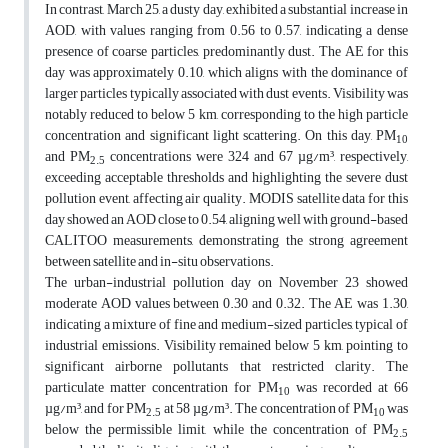
In contrast, March 25, a dusty day, exhibited a substantial increase in
AOD, with values ranging from 0.56 to 0.57, indicating a dense
presence of coarse particles, predominantly dust. The AE for this
day was approximately 0.10, which aligns with the dominance of
larger particles typically associated with dust events. Visibility was
notably reduced to below 5 km, corresponding to the high particle
concentration and significant light scattering. On this day, PM
10
and PM
concentrations were 324 and 67 µg/m³, respectively,
2.5
exceeding acceptable thresholds and highlighting the severe dust
pollution event, affecting air quality. MODIS satellite data for this
day showed an AOD close to 0.54, aligning well with ground-based
CALITOO measurements, demonstrating the strong agreement
between satellite and in-situ observations.
The urban-industrial pollution day on November 23 showed
moderate AOD values between 0.30 and 0.32. The AE was 1.30,
indicating a mixture of fine and medium-sized particles, typical of
industrial emissions. Visibility remained below 5 km, pointing to
significant airborne pollutants that restricted clarity. The
particulate matter concentration for PM
was recorded at 66
10
µg/m³, and for PM
at 58 µg/m³. The concentration of PM
was
2.5
10
below the permissible limit, while the concentration of PM
2.5