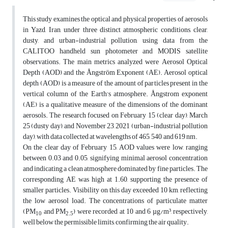
This study examines the optical and physical properties of aerosols
in Yazd, Iran, under three distinct atmospheric conditions, clear,
dusty, and urban-industrial pollution, using data from the
CALITOO handheld sun photometer and MODIS satellite
observations. The main metrics analyzed were Aerosol Optical
Depth (AOD) and the Ångström Exponent (AE). Aerosol optical
depth (AOD) is a measure of the amount of particles present in the
vertical column of the Earth's atmosphere. Ångstrom exponent
(AE) is a qualitative measure of the dimensions of the dominant
aerosols. The research focused on February 15 (clear day), March
25 (dusty day), and November 23, 2021 (urban-industrial pollution
day), with data collected at wavelengths of 465, 540, and 619 nm.
On the clear day of February 15, AOD values were low, ranging
between 0.03 and 0.05, signifying minimal aerosol concentration
and indicating a clean atmosphere dominated by fine particles. The
corresponding AE was high at 1.60, supporting the presence of
smaller particles. Visibility on this day exceeded 10 km, reflecting
the low aerosol load. The concentrations of particulate matter
(PM
and PM
) were recorded at 10 and 6 µg/m³, respectively,
10
2.5
well below the permissible limits, confirming the air quality.