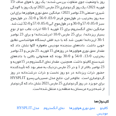
روز با وضعیت جوی متفاوت بررسی شدند: یک روز با هوای صاف (15
فوریه 2021)، یک روز گردوغباری (25 مارس 2021) و یک روز با آلودگی
شهری-صنعتی (23 نوامبر 2021). میانگین عمق نوری هواویزها برای این
سه روز به‌ترتیب در طول‌موج قرمز 03/0، 56/0 و 32/0، در طول‌موج
سبز 05/0، 57/0 و 30/0 و در طول‌موج آبی 05/0، 57/0 و 32/0 ثبت شد.
میانگین نمای آنگستروم برای 15 فوریه 60/1 (ذرات غالب جو از نوع
بسیار ریزدانه)، برای 25 مارس 10/0 (درشت‌دانه) و برای 23 نوامبر
30/1 (ریزدانه) تعیین شد که با دید افقی ایستگاه هواشناسی تطابق
خوبی داشت. داده‌های سنجنده مودیسِ ماهواره آکوا نشان داد که
مقدار عمق نوری هواویزها در روزهای 15 فوریه، 25 مارس و 23 نوامبر
به‌ترتیب 13/0، 54/0 و 30/0 بوده که همخوانی بالایی با داده‌های
شیدسنج کالیتو داشت. همچنین، مقدار نمای آنگستروم در 15 فوریه و
23 نوامبر بالاتر از 1 و در 25 مارس نزدیک به صفر بود که تأییدکننده
حضور ذرات ریزدانه در دو روز نخست و ذرات درشت‌دانه در روز
گردوغباری است. علاوه‌بر این، نتایج مدل مسیریابی پسرو
HYSPLIT
برای جو یزد در روز گردوغباری 25 مارس 2021 نشان داد که گردوغبار
از شبه‌جزیره عربستان به منطقه یزد منتقل شده است.
کلیدواژه‌ها
کالیتو
عمق نوری هواویزها
نمای آنگستروم
مدل HYSPLIT
مودیس