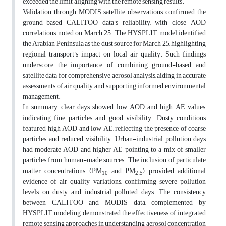
exceeded the limit, aligning with the remote sensing results.
Validation through MODIS satellite observations confirmed the
ground-based CALITOO data's reliability, with close AOD
correlations noted on March 25. The HYSPLIT model identified
the Arabian Peninsula as the dust source for March 25, highlighting
regional transport's impact on local air quality. Such findings
underscore the importance of combining ground-based and
satellite data for comprehensive aerosol analysis, aiding in accurate
assessments of air quality and supporting informed environmental
management.
In summary, clear days showed low AOD and high AE values,
indicating fine particles and good visibility. Dusty conditions
featured high AOD and low AE, reflecting the presence of coarse
particles and reduced visibility. Urban-industrial pollution days
had moderate AOD and higher AE, pointing to a mix of smaller
particles from human-made sources. The inclusion of particulate
matter concentrations (PM
and PM
) provided additional
10
2.5
evidence of air quality variations, confirming severe pollution
levels on dusty and industrial polluted days. The consistency
between CALITOO and MODIS data, complemented by
HYSPLIT modeling, demonstrated the effectiveness of integrated
remote sensing approaches in understanding aerosol concentration