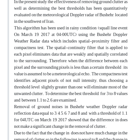
In the present study, the effectiveness of removing ground clutter as
well as determining the best thresholds has been quantitatively
evaluated on the meteorological Doppler radar of Bushehr, located
in the southwest of Iran.
This algorithm has been used in rainy condition (squall line event
On March 19, 2017 at 04:00UTC) using the Bushehr Doppler
Weather Radar data which includes spatial-proximity filter and
compactness test. The spatial-continuity filter that is applied to
each pixel eliminates data that are weakly and spatially correlated
to the surrounding. Therefore, when the difference between each
pixel and the surrounding pixels is less than a certain threshold , its
value is assumed to be a meteorological echo. The compactness test
identifies adjacent pixels of not null intensity; thus, choosing a
threshold level slightly greater than one, will eliminate most of the
unwanted clutter. To determine the best threshold, for 3 to 8 values
and between 1.1 to 2.6 are examined.
Removal of ground noises in Bushehr weather Doppler radar
reflection data equal to 3, 4, 5, 6, 7 and 8 and with a threshold of 1.1
for 04UTC on March 19, 2017 showed that the difference in does
not make a significant change in the removal of clutter.
Due to the fact that the change in does not have much change in the
removal of clutter, so in the following, is equal to 8 and the change in