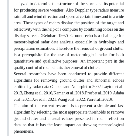
analyzed to determine the structure of the storm and its potential
for producing severe weather. Also, Doppler type radars measure
rainfall and wind direction and speed at certain times and in a wide
area. These types of radars display the position of the target and
reflectivity with the help of a computer by combining colors on the
display screens (Reinhart, 1997). Ground echo is a challenge for
meteorological radar data analysis, especially in hydrology and
precipitation estimation. Therefore, the removal of ground clutter
is a prerequisite for the use of meteorological radar for both
quantitative and qualitative purposes. An important part in the
quality control of radar data is the removal of clutter.
Several researches have been conducted to provide different
algorithms for removing ground clutter and abnormal echoes
emitted by radar data (Gabela and Notarpietro, 2002; Layton et al.,
2013; Zheng et al., 2016; Kaman et al., 2018; Proft et al., 2019; Adaba
et al., 2021; Xie et al., 2021; Wang et al., 2022; Yan et al., 2020).
The aim of the current research is to present a simple and fast
algorithm by selecting the most appropriate thresholds to remove
ground clutter and unusual echoes presented in radar reflection
data, so that it has the least impact on showing meteorological
phenomena.