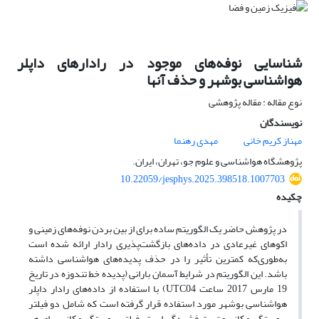
شناسایی نوفه‌های موجود در رادارهای داپلر
هواشناسی بوشهر و حذف آنها
نوع مقاله : مقاله پژوهشی
نویسندگان
مهناز کریم خانی
مهدی رهنما
پژوهشگاه هواشناسی و علوم جو، تهران، ایران.
10.22059/jesphys.2025.398518.1007703
چکیده
در پژوهش حاضر یک الگوریتم ساده برای از بین بردن نوفه‌های زمینی و
اکوهای غیرعادی در داده‌های بازگشت‌پذیری رادار ارائه شده است
به‌طوری‌که کمترین تأثیر را در حذف پدیده‌های هواشناسی داشته
باشد. این الگوریتم در شرایط آسمان بارانی (پدیده خط تندوزه در تاریخ
19 مارس 2017 ساعت UTC04) با استفاده از داده‌های رادار داپلر
هواشناسی بوشهر مورد استفاده قرار گرفته است که شامل دو فیلتر
پیوستگی مکانی و تست فشردگی است. فیلتر پیوستگی مکانی برای هر