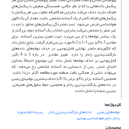
پیکسل داده‌هایی را که از نظر مکانی، همبستگی ضعیفی با پیکسل‌های
اطراف دارند حذف می‌کند بنابراین هنگامیکه تفاوت بین هر پیکسل با
پیکسل‌های اطراف کمتر از یک آستانه مشخص باشد، مقدار آن یک اکوی
هواشناسی فرض می‌شود. تست فشردگی پیکسل‌های مجاور با شدت
غیر صفر را مشخص می‌کند بنابراین، انتخاب یک آستانه دوم بزرگ‌تر از
یک، بیشتر نوفه‌ها را از بین می‌برد. جهت تعیین بهترین آستانه، برای
مقادیر 3 تا 8 و بین 1/1 تا 6/2 مورد بررسی قرار گرفت. نتایج نشان داد
که الگوریتم حاضر توانایی قابل‌توجهی در حذف نوفه‌های داده‌های
بازگشت‌پذیری رادار را دارد. تغییر مقادیر در بازه 3 تا 8 تأثیر
قابل‌توجهی بر حذف نوفه‌ها نشان نداد. این موضوع احتمالاً به‌دلیل
اشباع شدن پس از دستیابی به آستانه مشخص رخ می‌دهد، که
می‌تواند ناشی از همگنی بافت منطقه موردمطالعه (کنار دریا) باشد.
همچنین آستانه برابر با 8 و برابر با8/1 با حذف بیشترین نوفه­های زمینی
در داده‌های بازگشت‌پذیری رادار و همچنین حفظ سلول‌های همرفتی،
بهترین نتیجه را نشان دادند.
کلیدواژه‌ها
نوفه‌های زمینی
داده‌های بازگشت‌پذیری رادار
پدیده خط تندوزه
رادار داپلر هواشناسی بوشهر
موضوعات