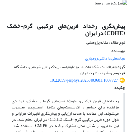
پیش‌نگری رخداد فرین‌های ترکیبی گرم-خشک
(CDHE) در ایران
نوع مقاله : مقاله پژوهشی
نویسنده
عباسعلی داداشی رودباری
گروه جغرافیا، دانشکده ادبیات و علوم انسانى دکتر على شریعتى، دانشگاه
فردوسی مشهد، مشهد، ایران.
10.22059/jesphys.2025.403681.1007727
چکیده
رخدادهای فرین ترکیبی، به‌ویژه همزمانی گرما و خشکی، تهدیدی
فزاینده برای جوامع و اکوسیستم‌های مناطق آسیب‌پذیر محسوب
می‌شوند. این مطالعه با هدف ارزیابی و پیش‌نگری تغییرات فراوانی و
طول دوره فرین ترکیبی گرم-خشک (CDHE) در ایران انجام شد. در
این تحقیق، از شش مدل مشارکت‌یافته در CMIP6 استفاده شد.
به‌منظور کاهش عدم‌قطعیت‌های مدل‌های منفرد و افزایش کارایی