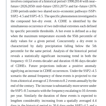
involves comparison of a historical period (1990–2014) with near-
future (2026–2050), mid-future (2051–2075), and far-future (2076–
2100) periods under two shared socio-economic pathways (SSP):
SSP2-4.5 and SSP5-8.5. The specific phenomenon investigated is
the compound hot-dry event. A CDHE is identified by the
simultaneous occurrence of two individual extremes, each defined
by specific percentile thresholds. A hot event is defined as a day
when the maximum temperature exceeds the 95th percentile of
daily values for a given period. Concurrently, a dry event is
characterized by daily precipitation falling below the 5th
percentile for the same period. Analysis of the historical period
reveals a statistically significant increasing trend in both the
frequency (0.53 events/decade) and duration (0.86 days/decade)
of CDHEs. Future projections indicate a positive anomaly,
signifying an increase in CDHE occurrences. Under the SSP2-4.5
scenario, the annual frequency of these events is projected to rise
from a historical average of 2.8 events to 8.2 events annually by the
end of the century. The increase is substantially more severe under
the SSP5-8.5 scenario, with the frequency escalating to 10.4 events
per year. Similarly, the duration of these events is expected to
lengthen considerably, increasing from a spatially averaged 4.4
days in the historical period to 20.6 days under SSP2-4.5 and a