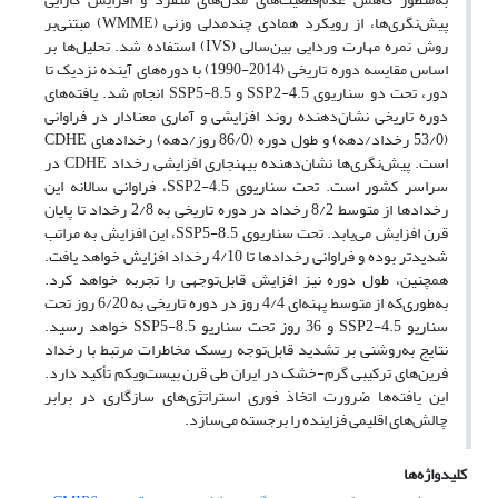
پیش‌نگری‌ها، از رویکرد همادی چندمدلی وزنی (WMME) مبتنی‌بر
روش نمره مهارت وردایی بین‌سالی (IVS) استفاده شد. تحلیل‌ها بر
اساس مقایسه دوره تاریخی (2014-1990) با دوره‌های آینده نزدیک تا
دور، تحت دو سناریوی SSP2-4.5 و SSP5-8.5 انجام شد. یافته‌های
دوره تاریخی نشان‌دهنده روند افزایشی و آماری معنادار در فراوانی
(53/0 رخداد/دهه) و طول دوره (86/0 روز/دهه) رخدادهای CDHE
است. پیش‌نگری‌ها نشان‌دهنده بی‎هنجاری افزایشی رخداد CDHE در
سراسر کشور است. تحت سناریوی SSP2-4.5، فراوانی سالانه این
رخدادها از متوسط 8/2 رخداد در دوره تاریخی به 2/8 رخداد تا پایان
قرن افزایش می‌یابد. تحت سناریوی SSP5-8.5، این افزایش به مراتب
شدیدتر بوده و فراوانی رخدادها تا 4/10 رخداد افزایش خواهد یافت.
همچنین، طول دوره نیز افزایش قابل‌توجهی را تجربه خواهد کرد.
به‌طوری‌که از متوسط پهنه‌ای 4/4 روز در دوره تاریخی به 6/20 روز تحت
سناریو SSP2-4.5 و 36 روز تحت سناریو SSP5-8.5 خواهد رسید.
نتایج به‌روشنی بر تشدید قابل‌توجه ریسک مخاطرات مرتبط با رخداد
فرین‌های ترکیبی گرم-خشک در ایران طی قرن بیست‌ویکم تأکید دارد.
این یافته‌ها ضرورت اتخاذ فوری استراتژی‌های سازگاری در برابر
چالش‌های اقلیمی فزاینده را برجسته می‌سازد.
کلیدواژه‌ها