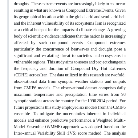
droughts. These extreme events are increasingly likely to co-occur,
resulting in what are known as Compound Extreme Events. Given
its geographical location within the global arid and semi-arid belt
and the inherent vulnerability of its ecosystems, Iran is recognized
as a critical hotspot for the impacts of climate change. A growing
body of scientific evidence indicates that the nation is increasingly
affected by such compound events. Compound extremes,
particularly the concurrence of heatwaves and drought, pose a
significant and escalating threat to societies and ecosystems in
vulnerable regions. This study aims to assess and project changes in
the frequency and duration of Compound Dry-Hot Extremes
(CDHE) across Iran. The data utilized in this research are twofold:
observational data from synoptic weather stations and outputs
from CMIP6 models. The observational dataset comprises daily
maximum temperature and precipitation time series from 98
synoptic stations across the country for the 1990–2014 period. For
future projections, this study employed six models from the CMIP6
ensemble. To mitigate the uncertainties inherent in individual
models and enhance predictive performance, a Weighted Multi-
Model Ensemble (WMME) approach was adopted, based on the
Inter-annual Variability Skill (IVS) score method. The analysis