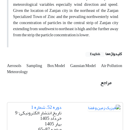
meteorological variables, especially wind direction and speed.
Given the location of Zanjan city in the northeast of the Zanjan
Specialized Town of Zinc
and the prevailing northwesterly wind,
the concentration of particles in the central strip of Zanjan city
extending from southwest to northeast is high, and the further away
from the strip, the particle concentration is lower.
کلیدواژه‌ها
English
Aerosols
Sampling
Box Model
Gaussian Model
Air Pollution
Meteorology
مراجع
دوره 52، شماره 1
تاریخ انتشار الکترونیکی: 9
خرداد 1405
بهار 1405
صفحه
65-87