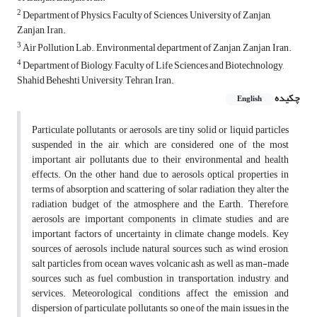
2
Department of Physics, Faculty of Sciences, University of Zanjan,
Zanjan, Iran.
3
Air Pollution Lab., Environmental department of Zanjan, Zanjan, Iran.
4
Department of Biology, Faculty of Life Sciences and Biotechnology,
Shahid Beheshti University, Tehran, Iran.
چکیده
English
Particulate pollutants, or aerosols, are tiny solid or liquid particles
suspended in the air, which are considered one of the most
important air pollutants due to their environmental and health
effects. On the other hand, due to aerosols optical properties in
terms of absorption and scattering of solar radiation, they alter the
radiation budget of the atmosphere and the Earth. Therefore,
aerosols are important components in climate studies, and are
important factors of uncertainty in climate change models. Key
sources of aerosols include natural sources such as wind erosion,
salt particles from ocean waves, volcanic ash, as well as man-made
sources such as fuel combustion in transportation, industry, and
services. Meteorological conditions affect the emission and
dispersion of particulate pollutants, so one of the main issues in the