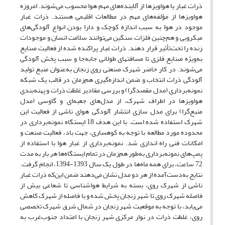
ذرات غبار یا هواویزها از آلاینده‌های مهم هوا محسوب می‌شوند. امروزه
هواویزها از ‌مؤلفه‌های مهم در مطالعات اقلیمی هستند. ذرات غبار
موجود در هوا به سبب اندازه کوچک و دارا بودن انواع آلودگی‌های
میکروبی و هم‌چنین فلزات سنگین می‌توانند سلامت انسان و موجودات
زنده را تحت‌تأثیر قرار دهند. ذرات غبار پراکنده شده از فعالیت صنایع
به‌ویژه صنایع فلزی تا مسافت­های طولانی جا‌به‌جا و سبب پخش آلودگی
می‌شوند. در کار حاضر شهرک صنعتی روی زنجان به‌عنوان منبع تولید
آلودگی ذرات انتخاب و ضمن اندازه‌گیری هم‌زمان در قالب یک شبکه
نمونه‌برداری (مدل مقصدگرا) و بررسی مقادیر غلظت ذرات و پهنه‌بندی
هواویزها در اطراف شهرک، از مدل‌های جعبه‌ای و گاوسی (مدل
منبع‌گرا) برای مدل سازی انتشار آلودگی هوا‌ی ناشی از فعالیت این
شهرک استفاده شده است. با این هدف 18 ایستگاه نمونه‌برداری در
محدوده مورد مطالعه با توجه به کوهساری، جهت باد، فعالیت صنعت و
امکانات فنی راه اندازی شد. نمونه‌برداری از غبار هوا با استفاده از
پمپ‌های نمونه‌برداری به‌طور هم‌زمان در تمام ایستگاه‌ها هر بار به مدت
72 ساعت، برای همه ماه‌ها در طول یک سال 1393-1394، انجام گرفت.
نتایج به‌دست‌آمده از هر دو مدل نشان می‌دهند ضمن این‌که ذرات غبار
ناشی از شهرک روی، بسته به شرایط هواشناسی تا شعاعی بیش از
فاصله شهرک روی تا شهر زنجان پخش شده و با فاصله از شهرک کاهش
می‌یابد، با توجه به موقعیت شهر زنجان در شمال شرق شهرک تخصصی
روی، غلظت ذرات در نوار مرکزی شهر زنجان با امتداد جنوب‌غرب به