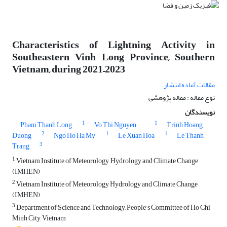
Characteristics of Lightning Activity in
Southeastern Vinh Long Province, Southern
Vietnam, during 2021–2023
مقالات آماده انتشار
نوع مقاله : مقاله پژوهشی
نویسندگان
1
1
Pham Thanh Long
Vo Thi Nguyen
Trinh Hoang
2
1
1
Duong
Ngo Ho Ha My
Le Xuan Hoa
Le Thanh
3
Trang
1
Vietnam Institute of Meteorology, Hydrology and Climate Change
(IMHEN)
2
Vietnam Institute of Meteorology Hydrology and Climate Change
(IMHEN)
3
Department of Science and Technology, People’s Committee of Ho Chi
Minh City, Vietnam