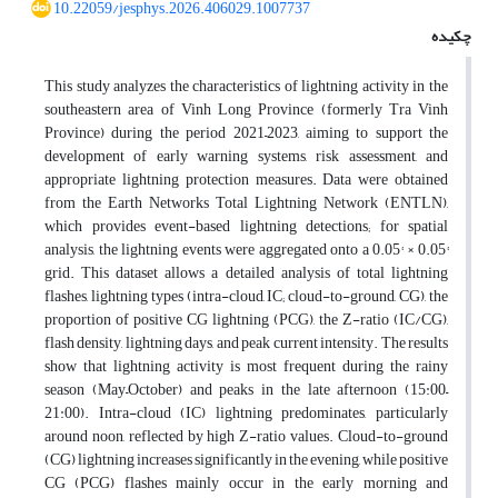
10.22059/jesphys.2026.406029.1007737
چکیده
This study analyzes the characteristics of lightning activity in the
southeastern area of Vinh Long Province (formerly Tra Vinh
Province) during the period 2021–2023, aiming to support the
development of early warning systems, risk assessment, and
appropriate lightning protection measures. Data were obtained
from the Earth Networks Total Lightning Network (ENTLN),
which provides event-based lightning detections; for spatial
analysis, the lightning events were aggregated onto a 0.05° × 0.05°
grid. This dataset allows a detailed analysis of total lightning
flashes, lightning types (intra-cloud, IC; cloud-to-ground, CG), the
proportion of positive CG lightning (PCG), the Z-ratio (IC/CG),
flash density, lightning days, and peak current intensity. The results
show that lightning activity is most frequent during the rainy
season (May–October) and peaks in the late afternoon (15:00–
21:00). Intra-cloud (IC) lightning predominates, particularly
around noon, reflected by high Z-ratio values. Cloud-to-ground
(CG) lightning increases significantly in the evening, while positive
CG (PCG) flashes mainly occur in the early morning and