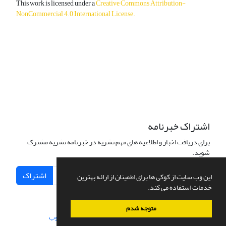
This work is licensed under a
Creative Commons Attribution-
NonCommercial 4.0 International License
.
دسترسی به مقالات آزاد و رایگان است.
اشتراک خبرنامه
برای دریافت اخبار و اطلاعیه های مهم نشریه در خبرنامه نشریه مشترک
شوید.
اشتراک
این وب سایت از کوکی ها برای اطمینان از ارائه بهترین
خدمات استفاده می کند.
متوجه شدم
سامانه مدیریت نشریات علمی.
طراحی و پیاده سازی از
سیناوب