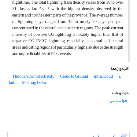
nighttime. The total lightning flash density varies from 16 to over
31 flashes km⁻² yr⁻¹, with the highest density observed in the
eastern and northeastern parts of the province. The average number
of lightning days ranges from 48 to nearly 70 days per year,
concentrated in the central and northern regions. The peak current
intensity of positive CG lightning is notably higher than that of
negative CG (NCG) lightning, especially in coastal and central
areas, indicating regions of particularly high risk due to the strength
and unpredictability of PCG events.
کلیدواژه‌ها
Thunderstorm electricity
Cloud to Ground
Intra Cloud
Z
Ratio
Mekong Delta
موضوعات
هواشناسی