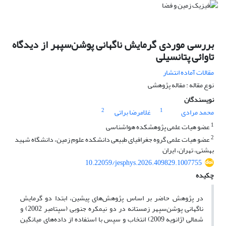
بررسی موردی گرمایش ناگهانی پوشن‌سپهر از دیدگاه
تاوائی پتانسیلی
مقالات آماده انتشار
نوع مقاله : مقاله پژوهشی
نویسندگان
2
1
محمد مرادی
غلامرضا براتی
1
عضو هیات علمی پژوهشکده هواشناسی
2
عضو هیات علمی گروه جغرافیای طبیعی دانشکده علوم زمین، دانشگاه شهید
بهشتی، تهران، ایران
10.22059/jesphys.2026.409829.1007755
چکیده
در پژوهش حاضر بر اساس پژوهش‌های پیشین، ابتدا دو گرمایش
ناگهانی پوشن‌سپهر زمستانه در دو نیمکره جنوبی (سپتامبر 2002) و
شمالی (ژانویه 2009) انتخاب و سپس با استفاده از داده‌های میانگین