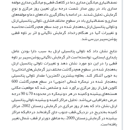
نصف‌النهاری میانگین مداری دما در کلاهک قطبی و میانگین مداری مولفه
مداری باد در روی مدار شصت درجه برای تعیین روز مرکزی و نوع
گرمایش، تحلیل شدند. در ادامه با به‌کارگیری داده‌های دما و مولفه‌های
مداری و نصف‌النهاری باد در سطوح مختلف فشاری، تاوائی پتانسیلی ارتل
و تاوائی پتانسیل ارتل به‌هنجار شده در چند سطح هم‌درگاشت محاسبه
و تغییرات آنها در هنگام رخداد گرمایش ناگهانی و اثر بر تاوه قطبی
پوشن‌سپهر بررسی شد.
نتایج نشان داد که تاوائی پتانسیلی ارتل به سبب دارا بودن عامل
پایداری ایستایی، توانسته است اثر گرمایش ناگهانی پوشن‌سپهر بر تاوه
قطبی را در این دو مورد نشان دهد و تغییرات تاوائی پتانسیل ارتل
به‌هنجار شده در سطوح هم‌درگاشت مختلف نیز گرمایش‌های انتخابی را
به خوبی آشکار کند. بعلاوه بیشترین (کمترین) مقدار تاوائی پتانسیلی
به‌هنجار شده در نیمکره شمالی (جنوبی) در سطح هم‌درگاشت 600
کلوین قبل از روز مرکزی برآورد شد و مشخص شد که موقعیت مکانی
هسته‌های بیشینه و کمینه در هر دو نیمکره در محدوده 70 تا 90 درجه
عرض جغرافیایی می‌باشد. تحلیل مراکز کمینه و بیشینه تاوائی پتانسیلی
ارتل نشان داد که بعد از روز مرکزی در گرمایش زمستان 2002، مراکز
کمینه به‌تدریج در نزدیکی قطب جنوب جای گرفته‌اند درحالیکه مراکز
بیشینه در گرمایش زمستان 2009، به مناطق دورتر از قطب شمال تغییر
یافته است.