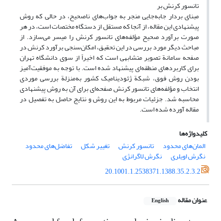
تانسور کرنش بر
مبنای بردار جابه‌جایی منجر به جواب‌های ناصحیح، در حالی که روش
پیشنهادی این مقاله، از آنجا که مستقل از دستگاه مختصات است، در هر
صورت برآورد صحیح مؤلفه‌های تانسور کرنش را میسر می‌سازد. از
مباحث دیگر مورد بررسی در این تحقیق، امکان‌سنجی برآورد کرنش در
صفحه سامانة تصویر متشابهی است که اخیراً از سوی دانشگاه تهران
برای کاربردهای منطقه‌ای پیشنهاد شده است. با توجه به موفقیت‌آمیز
بودن روش فوق، شبکة ژئودینامیک کشور به‌منزلة بررسی موردی
انتخاب و مؤلفه‌های تانسور کرنش صفحه‌ای برای آن به روش پیشنهادی
محاسبه شد. جزئیات مربوط به این روش و نتایج حاصل به تفصیل در
مقاله آورده شده است.
کلیدواژه‌ها
المان‌های محدود
تانسور کرنش
تغییر شکل
تفاضل‌های محدود
نگرش اویلری
نگرش لاگرانژی
20.1001.1.2538371.1388.35.2.3.2
عنوان مقاله
English