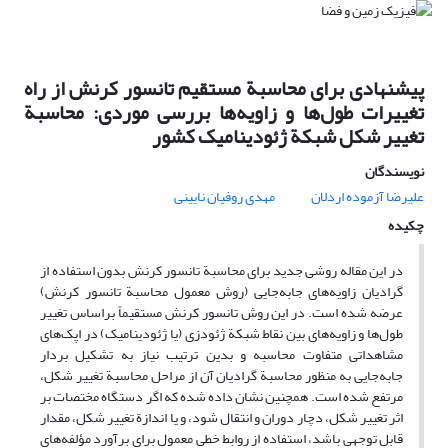
پیشنهادی برای محاسبة مستقیم تانسور کرنش از راه
تغییرات طول‌ها و زاویه‌ها بررسی موردی: محاسبة
تغییر شکل شبکة ژئودینامیک کشور
نویسندگان
علیرضا آزموده اردلان
مهدی روفیان نایینی
چکیده
در این مقاله روشی جدید برای محاسبة تانسور کرنش بدون استفاده از
گرادیان زاویه‌های جابه‌جایی (روش معمول محاسبة تانسور کرنش)
عرضه شده است. در این روش تانسور کرنش مستقیماً براساس تغییر
طول‌ها و زاویه‌های بین نقاط شبکة ژئودزی (یا ژئودینامیک) در اپک‌های
مشاهداتی متفاوت محاسبه و بدین ترتیب نیاز به تشکیل بردار
جابه‌جایی به منظور محاسبة گرادیان آن از مراحل محاسبة تغییر شکل،
مرتفع شده است. همچنین نشان داده شده که اگر دستگاه مختصات بر
اثر تغییر شکل، دچار دوران و انتقال شود، و یا اندازة تغییر شکل، مقدار
قابل توجهی باشد، استفاده از روابط خطی معمول برای برآورد مؤلفه‌های