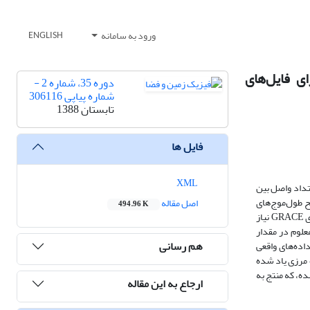
ورود به سامانه
ENGLISH
 و تولید نسخة جدیدی برای فایل‌های
دوره 35، شماره 2 -
شماره پیاپی 306116
تابستان 1388
فایل ها
XML
 گرانی‌سنجی ماهواره‌ای GRACE تصویر اختلاف شتاب جاذبة بین زوج ماهوارة گرانی‌سنجی GRACE-1 و GRACE-2 بر امتداد واصل بین
ح طول‌موج‌های
اصل مقاله
494.96 K
کوتاه تا متوسط میدان جاذبة زمین به دست می‌دهد. یکی از پارامترهایی که به منظور تولید این دادة مرزی با استفاده از داده‌های واقعی مأموریت گرانی‌سنجی ماهواره‌ای GRACE نیاز
ه فایل‌هایی موسوم به KBRL1B-X یافت. وجود بایاس نامعلوم در مقدار
هم رسانی
اده‌های واقعی
ادة مرزی یاد شده
آورد کمترین مربعات بایاس نامعلوم در مقدار مشاهداتی با استفاده از اندازه‌گیری‌های سامانة GPS ارائه شده، که منتج به
ارجاع به این مقاله