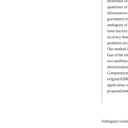
difference of
quantities o
information a
gravimetry mi
ambiguity of 
issue has for
accuracy tha
problems, in 
Our method i
bias of the i
two satellite
determination
Computation o
original KBR
application o
proposed meth
Ambiguity resol