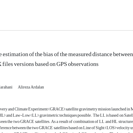
e estimation of the bias of the measured distance betwee
iles versions based on GPS observations
Farahani
Alireza Ardalan
ery and Climate Experiment (GRACE) satellite gravimetry mission launched in Marc
) and Law-Low (LL) gravimetric techniques possible. The LL is based on Satell
een the two GRACE satellites. As a result of combination of LL and HL structure
ference between the two GRACE satellites based on Line of Sight (LOS) velocity usi