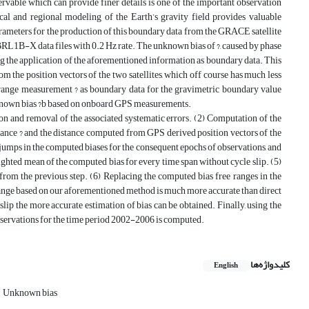
rvable which can provide finer details is one of the important observation
al and regional modeling of the Earth’s gravity field provides valuable
rameters for the production of this boundary data from the GRACE satellite
KBRL1B-X data files with 0.2 Hz rate. The unknown bias of ?, caused by phase
g the application of the aforementioned information as boundary data. This
 the position vectors of the two satellites, which off course has much less
range measurement ? as boundary data for the gravimetric boundary value
 unknown bias ?b based on onboard GPS measurements.
 and removal of the associated systematic errors. (2) Computation of the
istance ? and the distance computed from GPS derived position vectors of the
he jumps in the computed biases for the consequent epochs of observations, and
ighted mean of the computed bias for every time span without cycle slip. (5)
rom the previous step. (6) Replacing the computed bias free ranges in the
ange based on our aforementioned method is much more accurate than direct
lip the more accurate estimation of bias can be obtained. Finally, using the
bservations for the time period 2002-2006 is computed.
کلیدواژه‌ها
English
Unknown bias