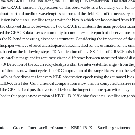
 the two GRACE satellites along the LOS, using LOS acceleration. The latter obse
f the GRACE mission. Application of this observable as a boundary data for loc
bout short and medium wavelength spectrums of the field. One of the necessary pa
ssion is the “inter-satellite range ?” with the bias ?b, which can be obtained from 
the observed distance between the two GRACE satellites, is the main problem facin
ced the GRACE data user’s community to compute ? at its epoch of observations from
n the K-band measuring distance instrument. Considering the importance of the 
this paper we have offered a least squares based method for the estimation of the
s based on the following steps: (1) Application of LL-SST data of GRACE mission
nter-satellite range and its accuracy via the difference between measured biased d
s. (3) Detection of the occurred cycle slips within the inter-satellite range ? from t
 of time spans without cycle slip. (4) Computation of the range biases from the we
f bias free distances for every KBR observation epoch using the estimated bias f
L1B-X data files. Our numerical computations show that the computed bias free r
f the GPS derived position vectors. Besides the longer the time span without cycle s
od in this paper a new version of KBRL1B-X file bias free inter-satellite range o
ution
Grace
Inter-satellite distance
KBRL1B-X
Satellite gravimetry