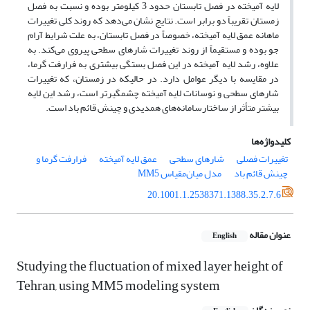
لایه آمیخته در فصل تابستان حدود 3 کیلومتر بوده و نسبت به فصل
زمستان تقریباً دو برابر است. نتایج نشان می‌دهد که روند کلی تغییرات
ماهانه عمق لایه آمیخته، خصوصاً در فصل تابستان، به علت شرایط آرام
جو بوده و مستقیماً از روند تغییرات شارهای سطحی پیروی می‌کند. به
علاوه، رشد لایه آمیخته در این فصل بستگی بیشتری به فرارفت گرما،
در مقایسه با دیگر عوامل دارد. در حالیکه در زمستان، که تغییرات
شارهای سطحی و نوسانات لایه آمیخته چشمگیرتر است، رشد این لایه
بیشتر متأثر از ساختارسامانه‌های همدیدی و چینش قائم باد است.
کلیدواژه‌ها
تغییرات فصلی
شارهای سطحی
عمق لایه آمیخته
فرارفت گرما و
چینش قائم باد
مدل میان‌مقیاس MM5
20.1001.1.2538371.1388.35.2.7.6
عنوان مقاله
English
Studying the fluctuation of mixed layer height of
Tehran, using MM5 modeling system