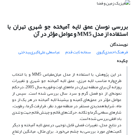
بررسی نوسان عمق لایه آمیخته جو شهری تهران با
استفاده از مدل MM5 و عوامل مؤثر در آن
نویسندگان
فرهنگ احمدی‌گیوی
سمانه ثابت قدم
عباسعلی علی‌اکبری‌بیدختی
چکیده
در این پژوهش، با استفاده از مدل میان‌مقیاس MM5 و با انتخاب
طرح‌واره مناسب لایه مرزی، عمق لایه آمیخته جو شهری و تغییرات
روزانه آن برای منطقه تهران در ماه‌های اوت و فوریه سال 2005، درحکم
نمونه‌ای از دو فصل گرم و سرد سال بررسی شده است. سپس از
عوامل مؤثر در عمق‌های کمینه و بیشینة لایه آمیخته در هر یک از دو
ماه، شرایط همدیدی مستقر در منطقه مورد نظر، فرارفت گرما، رطوبت،
شارهای سطحی گرما و تکانه، حرکت‌های قائم و چینش قائم جهت و تندی
باد افقی بررسی شده است.
در نتایج مدل، تغییرات فصلی قابل توجهی درعمق لایه آمیخته و دیگر
کمیت‌های مورد بررسی به چشم می‌خورد. برای مثال، میانگین ارتفاع