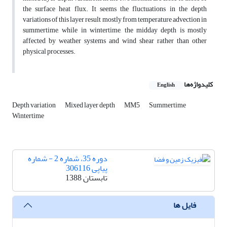
the surface heat flux. It seems the fluctuations in the depth
variations of this layer result mostly from temperature advection in
summertime, while in wintertime, the midday depth is mostly
affected by weather systems and wind shear rather than other
physical processes.
کلیدواژه‌ها
English
Depth variation
Mixed layer depth
MM5
Summertime
Wintertime
دوره 35، شماره 2 - شماره
پیاپی 306116
تابستان 1388
فایل ها