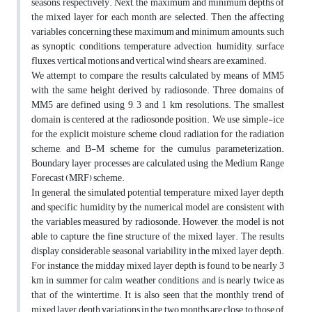
seasons, respectively. Next, the maximum and minimum depths of
the mixed layer for each month are selected. Then the affecting
variables concerning these maximum and minimum amounts, such
as synoptic conditions, temperature advection, humidity, surface
fluxes, vertical motions and vertical wind shears, are examined.
We attempt to compare the results calculated by means of MM5
with the same height derived by radiosonde. Three domains of
MM5 are defined using 9, 3 and 1 km resolutions. The smallest
domain is centered at the radiosonde position. We use simple-ice
for the explicit moisture scheme, cloud radiation for the radiation
scheme, and B-M scheme for the cumulus parameterization.
Boundary layer processes are calculated using the Medium Range
Forecast (MRF) scheme.
In general, the simulated potential temperature, mixed layer depth,
and specific humidity by the numerical model are consistent with
the variables measured by radiosonde. However, the model is not
able to capture the fine structure of the mixed layer. The results
display considerable seasonal variability in the mixed layer depth.
For instance, the midday mixed layer depth is found to be nearly 3
km in summer for calm weather conditions, and is nearly twice as
that of the wintertime. It is also seen that the monthly trend of
mixed layer depth variations in the two months are close to those of