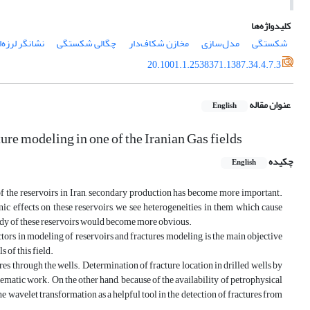
کلیدواژه‌ها
شکستگی
مدل‌سازی
مخازن شکاف‌دار
چگالی شکستگی
نشانگر لرزه‌ا
20.1001.1.2538371.1387.34.4.7.3
عنوان مقاله
English
ure modeling in one of the Iranian Gas fields
چکیده
English
 the reservoirs in Iran, secondary production has become more important.
ic effects on these reservoirs, we see heterogeneities in them which cause
study of these reservoirs would become more obvious.
tors in modeling of reservoirs and fractures modeling, is the main objective
s of this field.
ures through the wells. Determination of fracture location in drilled wells by
ematic work. On the other hand, because of the availability of petrophysical
e wavelet transformation as a helpful tool in the detection of fractures from