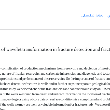
ی
تخلخل شکستگی
of wavelet transformation in fracture detection and fract
 complication of production mechanisms from reservoirs and depletion of most of
 nature of Iranian reservoirs and carbonate inherencies and diagenetic and tecton
n predictions and performance of these reservoirs. So, the importance of fracture 
ich we determine fractures in wells and in further steps, incorporate geological fac
 In this study, we selected one of the Iranian fields and conducted our study on 10 well
on of the wells, we found from direct and indirect information, the location of fract
 imagery logs or using of core data on surface conditions is a complicated and probl
of the wells, we may use them as valuable information for fracture study. We chose th
logs.