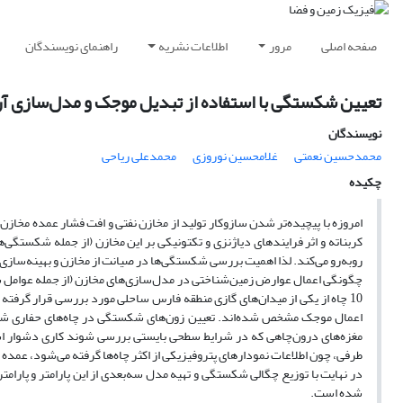
صفحه اصلی
مرور
اطلاعات نشریه
راهنمای نویسندگان
تعیین شکستگی با استفاده از تبدیل موجک و مدل‌سازی آن 
نویسندگان
محمدحسین نعمتی
غلامحسین نوروزی
محمدعلی ریاحی
چکیده
امروزه با پیچیده‌تر شدن سازوکار تولید از مخازن نفتی و افت فشار عمده مخازن
کربناته و اثر فرایندهای دیاژنزی و تکتونیکی بر این مخازن (از جمله شکستگی‌ه
روبه‌رو می‌کند. لذا اهمیت بررسی شکستگی‌ها در صیانت از مخازن و بهینه‌سازی
چگونگی اعمال عوارض زمین‌شناختی در مدل‌سازی‌های مخازن (از جمله عوامل سا
10 چاه از یکی از میدان‌های گازی منطقه فارس ساحلی مورد بررسی قرار گر
اعمال موجک مشخص شده‌اند. تعیین زون‌های شکستگی در چاه‌های حفاری‌ شده ب
مغزه‌های درون‌چاهی که در شرایط سطحی بایستی بررسی شوند کاری دشوار است 
طرفی، چون اطلاعات نمودارهای پتروفیزیکی از اکثر چاه‌ها گرفته می‌شود، عمده
در نهایت با توزیع چگالی شکستگی و تهیه مدل سه‌بعدی از این پارامتر و پارا
شده است.