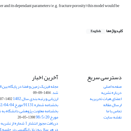
ter and its dependant parameters (e.g. fracture porosity) this model would be
کلیدواژه‌ها
English
دسترسی سریع
آخرین اخبار
صفحه اصلی
درباره نشریه
شد.
1404-09-09
اعضای هیات تحریریه
ارزیابی و رتبه بندی سال 1402
1402-07-01
ارسال مقاله
بخشنامه شماره 91131 مورخ 1402/04/04
تماس با ما
نقشه سایت
مورخ 98/5/20
1398-05-20
دریافت مجوز انتشار 1 شمار
در هر سال به زبان انگلیسی در جلسه کا