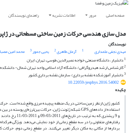
صفحه اصلی
مرور
اطلاعات نشریه
راهنمای نویسندگان
مدل سازی هندسی حرکات زمین ساختی مسطحاتی در ژاپن 
نویسندگان
3
2
1
مهدی نجفی علمداری
آرمان طاهری
یحیی جمور
محمد امین مصبا
1
دانشیار، دانشگاه صنعتی خواجه نصیرالدین طوسی، تهران، ایران
2
کارشناس ارشد هیدروگرافی/ دانشگاه آزاد اسلامی واحد تهران شمال- دانشکده ع
3
دانشیار آموزشکده نقشه برداری/ سازمان نقشه برداری کشور
10.22059/jesphys.2016.54002
چکیده
کشور ژاپن ازنظر زمین‌ساختی در یک منطقه پیچیده مرزی واقع‌شده است. حرکت 
و 9 ریشتری که به
رفتارهای متفاوتی را در سه مقطع زمانی از خود نمایش می‌دهد. ویژگی هرکدام ا
بردارها از مکانی به مکان دیگر تغییر می‌کنند. در مقطع زمانی دوم، حرک