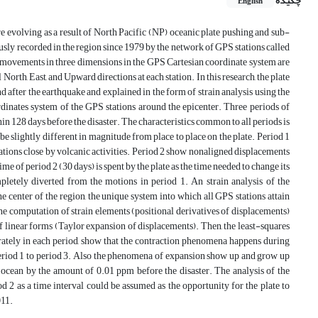
چکیده
English
ure evolving as a result of North Pacific (NP) oceanic plate pushing and sub-
sly recorded in the region since 1979 by the network of GPS stations called
ovements in three dimensions in the GPS Cartesian coordinate system are
orth, East, and Upward directions at each station. In this research, the plate
 after the earthquake and explained in the form of strain analysis using the
dinates system of the GPS stations around the epicenter. Three periods of
in 128 days before the disaster. The characteristics common to all periods is
 be slightly different in magnitude from place to place on the plate. Period 1
tations close by volcanic activities. Period 2 show nonaligned displacements
e of period 2 (30 days) is spent by the plate as the time needed to change its
pletely diverted from the motions in period 1. An strain analysis of the
e center of the region, the unique system into which all GPS stations attain
e computation of strain elements (positional derivatives of displacements)
 of linear forms (Taylor expansion of displacements). Then, the least-squares
parately in each period, show that the contraction phenomena happens during
period 1 to period 3. Also the phenomena of expansion show up and grow up
 ocean by the amount of 0.01 ppm before the disaster. The analysis of the
 2 as a time interval could be assumed as the opportunity for the plate to
011.