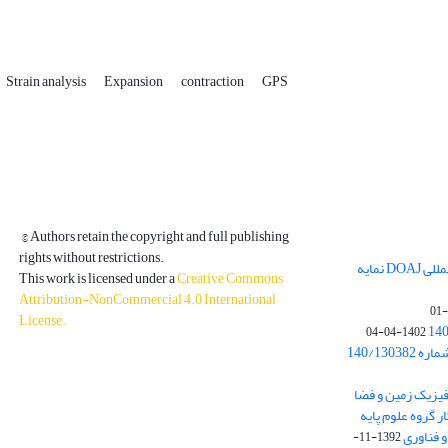
Strain analysis
Expansion
contraction
GPS
© Authors retain the copyright and full publishing
rights without restrictions.
مجله فیزیک زمین و فضا در پایگاه بین المللی DOAJ نمایه
This work is licensed under a
Creative Commons
Attribution-NonCommercial 4.0 International
License
.
1402-04-04
بخشنامه معاونت پژوهشی دانشگاه به شماره 140/130382
ه از نشریه فیزیک زمین و فضا
ر گروه علوم پایه
1392-11-