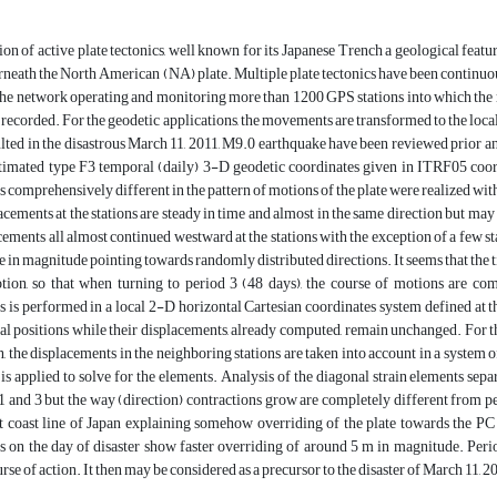
gion of active plate tectonics, well known for its Japanese Trench a geological feat
neath the North American (NA) plate. Multiple plate tectonics have been continuou
network operating and monitoring more than 1200 GPS stations into which the m
recorded. For the geodetic applications, the movements are transformed to the local N
ulted in the disastrous March 11, 2011, M9.0 earthquake have been reviewed prior and
stimated type F3 temporal (daily) 3-D geodetic coordinates given in ITRF05 coor
 comprehensively different in the pattern of motions of the plate were realized with
lacements at the stations are steady in time and almost in the same direction but may
ements all almost continued westward at the stations with the exception of a few s
e in magnitude pointing towards randomly distributed directions. It seems that the tim
tion, so that when turning to period 3 (48 days), the course of motions are com
 is performed in a local 2-D horizontal Cartesian coordinates system defined at th
l positions while their displacements, already computed, remain unchanged. For th
on, the displacements in the neighboring stations are taken into account in a system
is applied to solve for the elements. Analysis of the diagonal strain elements se
1 and 3 but the way (direction) contractions grow are completely different from 
st coast line of Japan explaining somehow overriding of the plate towards the PC
 on the day of disaster show faster overriding of around 5 m in magnitude. Period
rse of action. It then may be considered as a precursor to the disaster of March 11, 2