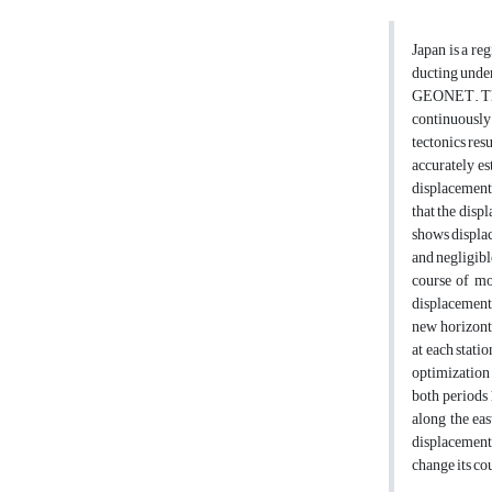
Japan is a re
ducting under
GEONET. The 
continuously 
tectonics res
accurately e
displacements
that the disp
shows displac
and negligibl
course of mo
displacements
new horizonta
at each stati
optimization 
both periods 
along the ea
displacements
change its cou