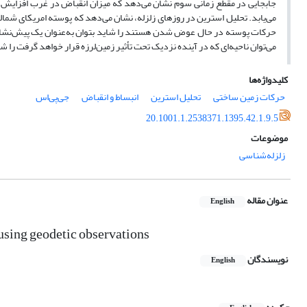
جابجایی در مقطع زمانی سوم نشان می‌دهد که میزان انقباض در غرب افزایش می‌
می‌یابد. تحلیل استرین در روزهای زلزله، نشان می‌دهد که پوسته امریکای شمال
حرکات پوسته در حال عوض شدن هستند را شاید بتوان به‌عنوان یک پیش‌نشانگر 
می‌توان ناحیه‌ای که در آینده نزدیک تحت تأثیر زمین‌لرزه قرار خواهد گرفت را ش
کلیدواژه‌ها
حرکات زمین ساختی
تحلیل استرین
انبساط و انقباض
جی‌پی‌اس
20.1001.1.2538371.1395.42.1.9.5
موضوعات
زلزله‌شناسی
عنوان مقاله
English
using geodetic observations
نویسندگان
English