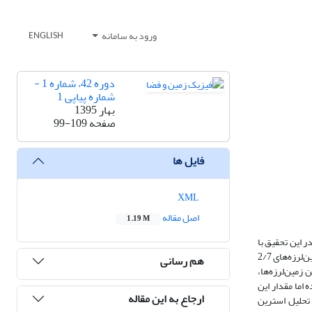
ورود به سامانه
ENGLISH
دوره 42، شماره 1 -
شماره پیاپی 1
بهار 1395
صفحه
99-109
فایل ها
XML
اصل مقاله
1.19 M
 این تحقیق با
استفاده از داده‌های GPS شبکه ژئونت ژاپن، حرکات بین‌لرزه‌ای پوسته در بین دو زلزله سپتامبر سال 2010 و مارس سال 2011 و همچنین حرکات حین‌لرزه‌ای ناشی از زمین‌لرزه‌های 2/7
هم رسانی
قوع این زمین‌لرزه‌ها،
اما مقدار این
ارجاع به این مقاله
تحلیل استرین