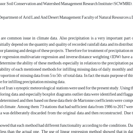
ssor, Soil Conservation and Watershed Management Research Institute (SCWMRI),
Department of Arid Land And Desert Management, Faculty of Natural Resources & Des
 are common issue in climate data. Also precipitation is a very important part 
nitially depend on the quantity and quality of recorded rainfall data and its distribu
for planning and design of these projects. Therefore for treatment of precipitation
r regression, multivariate regression and inverse distance weighting (IDW) have a w
determine the ability of these methods, especially in relation to the precipitation pa
pability of each mentioned methods for infilling missing data of daily, monthly and 
roportion of missing data from 5 to 50% of total data. In fact, the main purpose of t
e for infilling precipitation missing data.
’
a of Iran
s synoptic meteorological stations were used for the present study. Using 
loring data, and especially boxplot diagrams, outlier data were identified and flag
 determined, and then based on these data their de Martonne coefficients were comput
rid climate. Among them, 73 stations that had sufficient data from 1986 to 2017 were
ata was deliberately discarded from the original data and then reconstructed. D
howed that each method had different functionality according to the conditions. Dai
less than the actual one. The use of linear regression method showed that in dai