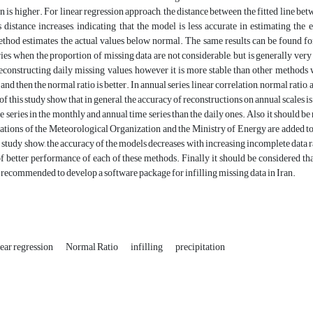
n is higher. For linear regression approach, the distance between the fitted line betw
is distance increases, indicating that the model is less accurate in estimating the 
ethod estimates the actual values below normal. The same results can be found f
ries when the proportion of missing data are not considerable, but is generally very
reconstructing daily missing values, however it is more stable than other methods
d then the normal ratio is better. In annual series, linear correlation, normal ratio
of this study show that in general, the accuracy of reconstructions on annual scales i
series in the monthly and annual time series than the daily ones. Also it should be no
ations of the Meteorological Organization and the Ministry of Energy are added to th
t study show, the accuracy of the models decreases with increasing incomplete data rat
f better performance of each of these methods. Finally it should be considered th
is recommended to develop a software package for infilling missing data in Iran.
near regression
Normal Ratio
infilling
precipitation