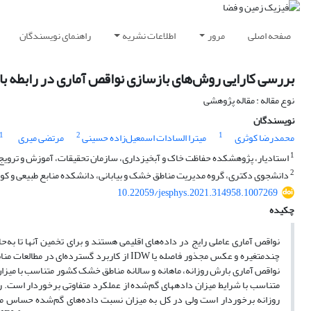
صفحه اصلی
مرور
اطلاعات نشریه
راهنمای نویسندگان
بررسی کارایی روش‌های بازسازی نواقص آماری در رابطه با
نوع مقاله : مقاله پژوهشی
نویسندگان
1
2
1
محمدرضا کوثری
میترا السادات اسمعیل‌زاده حسینی
مرتضی میری
1
استادیار، پژوهشکده حفاظت خاک و آبخیزداری، سازمان تحقیقات، آموزش و ترویج ک
2
دانشجوی دکتری، گروه مدیریت مناطق خشک و بیابانی، دانشکده منابع طبیعی و کوی
10.22059/jesphys.2021.314958.1007269
چکیده
نواقص آماری عاملی رایج در داده‌های اقلیمی هستند و برای تخمین آنها تا ب
چندمتغیره و عکس مجذور فاصله یا IDW از کارب
متناسب با شرایط میزان داده­های گم‌شده از عملکرد متفاوتی برخوردار است.
روزانه برخوردار است ولی در کل به میزان نسبت داده‌های گم‌شده حساس م