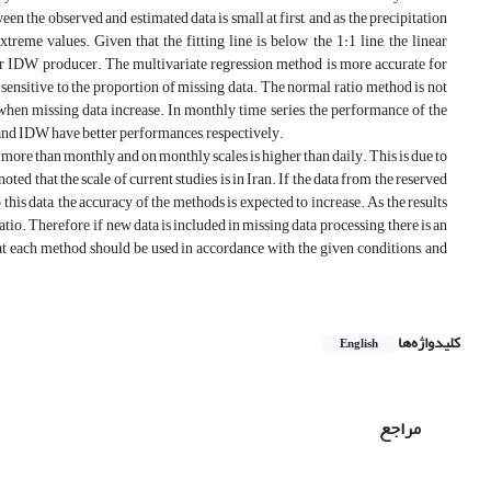
een the observed and estimated data is small at first, and as the precipitation
extreme values. Given that the fitting line is below the 1:1 line, the linear
or IDW producer. The multivariate regression method is more accurate for
 sensitive to the proportion of missing data. The normal ratio method is not
 when missing data increase. In monthly time series, the performance of the
, and IDW have better performances, respectively.
s more than monthly and on monthly scales is higher than daily. This is due to
ted that the scale of current studies is in Iran. If the data from the reserved
is data, the accuracy of the methods is expected to increase. As the results
io. Therefore, if new data is included in missing data processing, there is an
at each method should be used in accordance with the given conditions, and
کلیدواژه‌ها
English
مراجع