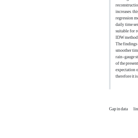
reconstructio
increases, th
regression m
daily time se
suitable for 
IDW method an
The findings 
smoother time 
rain-gauge st
of the presen
expectation o
therefore it 
Gap in data
li