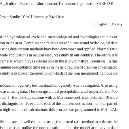
 Agricultural Research, Education and Extension Organization (AREEO),
ert Studies, Yazd University, Yazd, Iran
چکیده
English
of the hydrological cycle and meteorological and hydrological studies of
tion in the area. Complete and reliable sets of climatic and hydrological data
 missing data, various methods have been developed and applied. Normal ratio
ide applications in natural resources study in our country. Therefore, it is
rameter, which plays a crucial role in the study of natural resources. In this
annual precipitation time series in the arid regions of Iran was investigated
his study is to answer the question of which of the four mentioned methods are
the Run homogeneity test, the data homogeneity was investigated. Also, using
ged as missing data. The average annual precipitation and temperature of 400
ed. In the next step, stations with de Martonne coefficient less than 10 were
 distinguished. To evaluate each of the data reconstruction methods, part of
ue to high volume of calculations, this process was programmed in MATLAB
ly data are not well estimated using the normal ratio method to estimate the
ly time scale, unlike the normal ratio method, the model accuracy in data