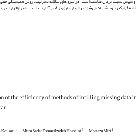
اده‌ها از سایر روش‌ها پایدارتر است. در سری‌های زمانی ماهانه عملکرد IDW و سپس نسبت نرمال مناسب است. در سری‌های سالانه به‌ترتیب، روش هم
اده قرارگیرد و پیشنهاد می‌شود برای بازسازی نواقص آماری، یک بسته نرم‌افزاری برای 
n of the efficiency of methods of infilling missing data in
ran
1
2
1
 Kousari
Mitra Sadat Esmaeilzadeh Hosseini
Morteza Miri