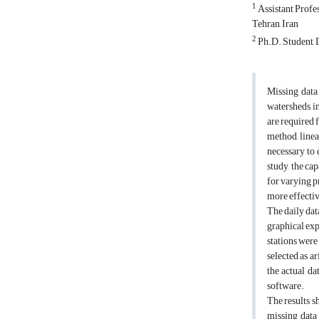
1
Assistant Profe
Tehran, Iran
2
Ph.D. Student, 
Missing data
watersheds, i
are required 
method, linea
necessary to 
study, the ca
for varying p
more effectiv
The daily dat
graphical exp
stations were
selected as a
the actual d
software.
The results s
missing data 