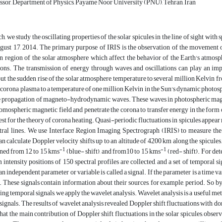
ssor, Department of Physics, Payame Noor University (PNU), Tehran, Iran
rch, we study the oscillating properties of the solar spicules in the line of sight 
ust 17, 2014. The primary purpose of IRIS is the observation of the movement of 
 region of the solar atmosphere which affect the behavior of the Earth's atmosph
ns. The transmission of energy through waves and oscillations can play an impo
t the sudden rise of the solar atmosphere temperature to several million Kelvin fro
r corona plasma to a temperature of one million Kelvin in the Sun's dynamic photosp
the propagation of magneto-hydrodynamic waves. These waves in photospheric magn
omospheric magnetic field and penetrate the corona to transfer energy in the form 
 test for the theory of corona heating. Quasi-periodic fluctuations in spicules appea
ctral lines. We use Interface Region Imaging Spectrograph (IRIS) to measure the 
can calculate Doppler velocity shifts up to an altitude of 4200 km along the spicule
-1
-1
ned from 12 to 15 kms
(blue- shift), and from10 to 15 kms
(red- shift). For det
ntensity positions of 150 spectral profiles are collected, and a set of temporal s
n independent parameter or variable is called a signal. If the parameter is a time variabl
l. These signals contain information about their sources, for example, period. So by
ing temporal signals, we apply the wavelet analysis. Wavelet analysis is a useful 
signals. The results of wavelet analysis revealed Doppler shift fluctuations with domi
that the main contribution of Doppler shift fluctuations in the solar spicules, observ