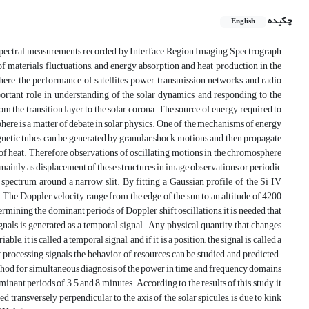
چکیده
English
with spectral measurements recorded by Interface Region Imaging Spectrograph
materials, fluctuations, and energy absorption and heat production in the
ere, the performance of satellites, power transmission networks and radio
rtant role in understanding of the solar dynamics, and responding to the
m the transition layer to the solar corona. The source of energy required to
here is a matter of debate in solar physics. One of the mechanisms of energy
etic tubes can be generated by granular shock motions and then propagate
of heat. Therefore, observations of oscillating motions in the chromosphere
r mainly as displacement of these structures in image observations or periodic
spectrum around a narrow slit. By fitting a Gaussian profile of the Si IV
s. The Doppler velocity range from the edge of the sun to an altitude of 4200
ermining the dominant periods of Doppler shift oscillations, it is needed that
ignals is generated as a temporal signal. Any physical quantity that changes
e, it is called a temporal signal, and if it is a position, the signal is called a
 processing signals, the behavior of resources can be studied and predicted.
method for simultaneous diagnosis of the power in time and frequency domains
nant periods of 3, 5 and 8 minutes. According to the results of this study, it
ed transversely perpendicular to the axis of the solar spicules, is due to kink