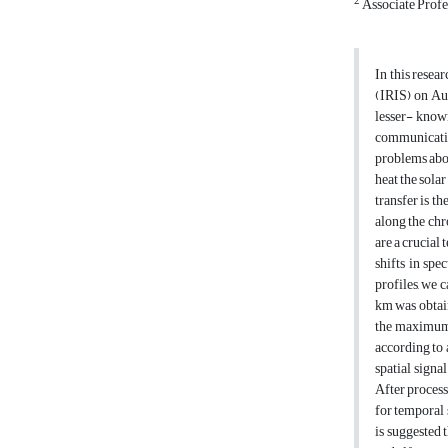
2
Associate Profe
In this resea
(IRIS) on Aug
lesser- known
communicatio
problems abou
heat the sola
transfer is 
along the chr
are a crucial
shifts in spe
profiles, we 
km was obtai
the maximum i
according to a
spatial signa
After process
for temporal 
is suggested 