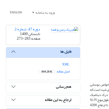
ورود به سامانه
ENGLISH
دوره 47، شماره 2
تابستان 1400
صفحه
273-283
فایل ها
XML
اصل مقاله
844.28 K
تحقیق با اندازه‌گیری‌های طیفی ثبت شده توسط تلسکوپ فضایی آیریس (Interface Region Imaging Spectrograph) مربوط به تاریخ هفدهم آگوست 2014 خواص نوسانی
هم رسانی
خورشید است که
در درک دینامیک
ارجاع به این مقاله
خورشید و علت افزایش ناگهانی دمای جو خورشید تا چندین میلیون کلوین از ناحیه انتقال به‌سمت تاج خورشید داشته باشد. با برازش گوسی نمایه‌های شدت در طول‌موجSi IV
توانستیم جابه‌جایی‌های سرعت دوپلری را تا ارتفاع 4200 کیلومتری از لبه خورشید در امتداد سیخک‌ها محاسبه کنیم. میانگین دامنه سرعت دوپلری از لبه خورشید تا ارتفاع 4200