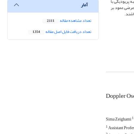
 پریودیکی با
آمار
ور عرضی عمود بر
اشند.
تعداد مشاهده مقاله
2,111
تعداد دریافت فایل اصل مقاله
1,354
Doppler Osc
1
Sima Zeighami
1
Assistant Profes