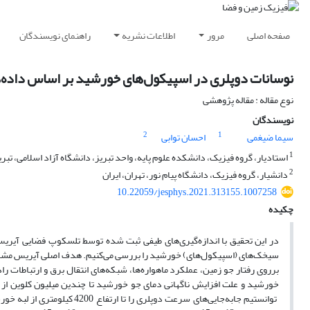
صفحه اصلی
مرور
اطلاعات نشریه
راهنمای نویسندگان
نوسانات دوپلری در اسپیکول‌های خورشید بر اساس داده‌
نوع مقاله : مقاله پژوهشی
نویسندگان
2
1
سیما ضیغمی
احسان توابی
1
استادیار، گروه فیزیک، دانشکده علوم پایه، واحد تبریز، دانشگاه آزاد اسلامی، تبریز
2
دانشیار، گروه فیزیک، دانشگاه پیام نور، تهران، ایران
10.22059/jesphys.2021.313155.1007258
چکیده
سیخک‌های (اسپیکول‌های) خورشید را بررسی می‌‌کنیم. هدف اصلی آیریس مشاه
برروی رفتار جو زمین، عملکرد ماهواره‌ها، شبکه‌های انتقال برق و ارتباطات راد