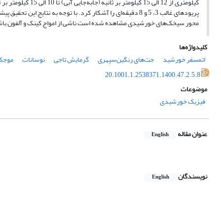
کیلومتری از 12 الی 15 کیلومتر بر ثانیه (جابه‌جایی آبی) تا 10 الی 15 کیلومتر بر ثانیه (جابه‌جایی قرمز) به‌دست آمد.
پریودهای غالب 3، 5 و 8 دقیقه‌‌ای را آشکار کرد. با توجه به
محور سیخک‌های خورشیدی مشاهده شده است ناشی از امواج کینک و آلفون باشد. 
کلیدواژه‌ها
اتمسفر خورشید
جت‌های رنگین‌سپهری
گرمایش تاجی
نوسانات
موجک
20.1001.1.2538371.1400.47.2.5.8
موضوعات
فیزیک خورشیدی
عنوان مقاله
English
نویسندگان
English