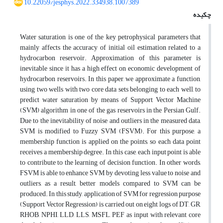
10.22059/jesphys.2022.334938.1007389
چکیده
Water saturation is one of the key petrophysical parameters that
mainly affects the accuracy of initial oil estimation related to a
hydrocarbon reservoir. Approximation of this parameter is
inevitable since it has a high effect on economic development of
hydrocarbon reservoirs. In this paper, we approximate a function,
using two wells with two core data sets belonging to each well, to
predict water saturation by means of Support Vector Machine
(SVM) algorithm in one of the gas reservoirs in the Persian Gulf.
Due to the inevitability of noise and outliers in the measured data,
SVM is modified to Fuzzy SVM (FSVM). For this purpose, a
membership function is applied on the points, so each data point
receives a membership degree. In this case, each input point is able
to contribute to the learning of decision function. In other words,
FSVM is able to enhance SVM by devoting less value to noise and
outliers, as a result, better models compared to SVM can be
produced. In this study, application of SVM for regression purpose
(Support Vector Regression) is carried out on eight logs of DT, GR,
RHOB, NPHI, LLD, LLS, MSFL, PEF as input with relevant core