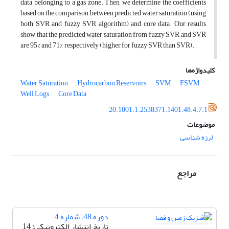
data belonging to a gas zone. Then, we determine the coefficients
based on the comparison between predicted water saturation (using
both SVR and fuzzy SVR algorithm) and core data. Our results
show that the predicted water saturation from fuzzy SVR and SVR
are 95% and 71%, respectively (higher for fuzzy SVR than SVR).
کلیدواژه‌ها
Water Saturation
Hydrocarbon Reservoirs
SVM
FSVM
Well Logs
Core Data
20.1001.1.2538371.1401.48.4.7.1
موضوعات
لرزه‌ شناسی
مراجع
دوره 48، شماره 4
تاریخ انتشار الکترونیکی: 14