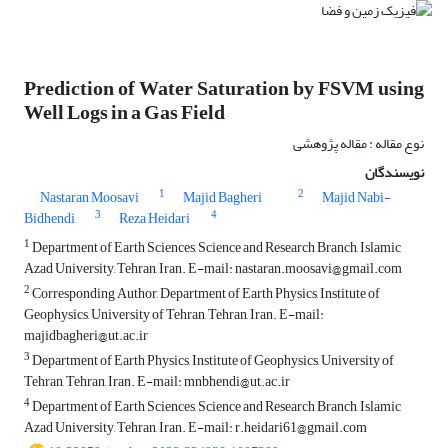
Prediction of Water Saturation by FSVM using
Well Logs in a Gas Field
نوع مقاله : مقاله پژوهشی
نویسندگان
1
2
Nastaran Moosavi
Majid Bagheri
Majid Nabi-
3
4
Bidhendi
Reza Heidari
1
Department of Earth Sciences, Science and Research Branch, Islamic
Azad University, Tehran, Iran. E-mail: nastaran.moosavi@gmail.com
2
Corresponding Author, Department of Earth Physics, Institute of
Geophysics, University of Tehran, Tehran, Iran. E-mail:
majidbagheri@ut.ac.ir
3
Department of Earth Physics, Institute of Geophysics, University of
Tehran, Tehran, Iran. E-mail: mnbhendi@ut.ac.ir
4
Department of Earth Sciences, Science and Research Branch, Islamic
Azad University, Tehran, Iran. E-mail: r.heidari61@gmail.com