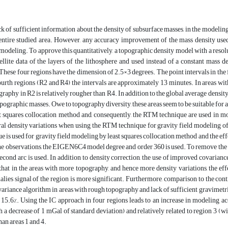
ck of sufficient information about the density of subsurface masses, in the modeling 
 entire studied area. However, any accuracy improvement of the mass density used
 modeling. To approve this quantitatively, a topographic density model with a reso
llite data of the layers of the lithosphere and used instead of a constant mass d
 These four regions have the dimension of 2.5×3 degrees. The point intervals in the 
urth regions (R2 and R4) the intervals are approximately 13 minutes. In areas wit
raphy in R2 is relatively rougher than R4. In addition to the global average density 
opographic masses. Owe to topography diversity, these areas seem to be suitable fo
ast squares collocation method and, consequently, the RTM technique are used in mo
eral density variations when using the RTM technique for gravity field modeling of t
 is used for gravity field modeling by least squares collocation method and the ef
he observations, the EIGEN6C4 model degree and order 360 is used. To remove the 
second arc is used. In addition to density correction, the use of improved covarianc
that in the areas with more topography, and hence more density variations, the ef
lies signal of the region is more significant. Furthermore, comparison to the contr
riance algorithm in areas with rough topography and lack of sufficient gravimetric
5.6%. Using the IC approach in four regions leads to an increase in modeling acc
h a decrease of 1 mGal of standard deviation) and relatively related to region 3 (w
an areas 1 and 4.