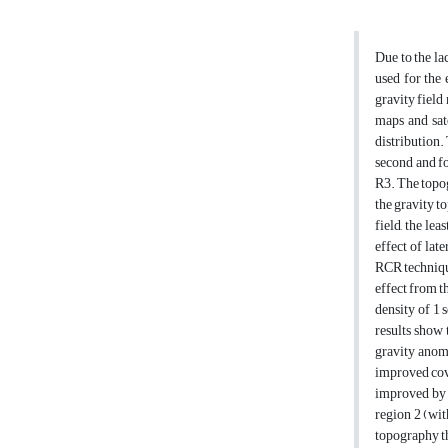
Due to the la
used for the
gravity field
maps and sate
distribution.
second and fo
R3. The topog
the gravity t
field, the le
effect of lat
RCR technique
effect from t
density of 1 
results show 
gravity anoma
improved cova
improved by 1
region 2 (wit
topography th