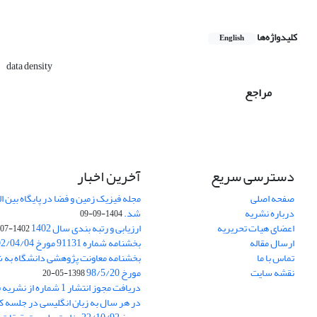
کلیدواژه‌ها
English
data density
مراجع
دسترسی سریع
آخرین اخبار
صفحه اصلی
درباره نشریه
شد.
1404-09-09
اعضای هیات تحریریه
ارزیابی و رتبه بندی سال 1402
1402-07-01
ارسال مقاله
بخشنامه شماره 91131 مورخ 1402/04/04
تماس با ما
نقشه سایت
مورخ 98/5/20
1398-05-20
دریافت مجوز انتشار 1 شمار
در هر سال به زبان انگلیسی در جلسه کا