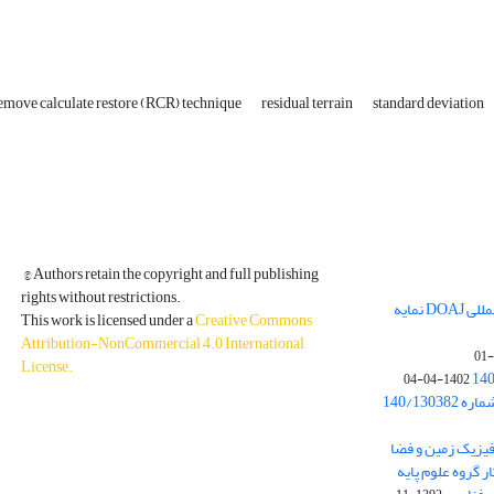
emove calculate restore (RCR) technique
residual terrain
standard deviation
© Authors retain the copyright and full publishing
rights without restrictions.
مجله فیزیک زمین و فضا در پایگاه بین المللی DOAJ نمایه
This work is licensed under a
Creative Commons
Attribution-NonCommercial 4.0 International
License
.
1402-04-04
بخشنامه معاونت پژوهشی دانشگاه به شماره 140/130382
ه از نشریه فیزیک زمین و فضا
ر گروه علوم پایه