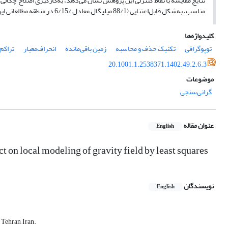
نتایج مقایسه با نقاط کنترلی این پژوهش نشان می‌دهد، به‌کارگیری اصلاح چگالی
مناسب، به‌شکل قابل‌اعتنایی (88/1 میلی­گال معادل %6/15 در منطقه مطالعاتی این پژوهش) باعث افزایش دقت مدل‌سازی میدان گرانی می‌شود.
کلیدواژه‌ها
توپوگرافی
تکنیک حذف و محاسبه
زمین باقی‌مانده
انحراف‌معیار
تراکم
20.1001.1.2538371.1402.49.2.6.3
موضوعات
گرانی‌سنجی
عنوان مقاله
English
t on local modeling of gravity field by least squares
نویسندگان
English
Tehran, Iran.