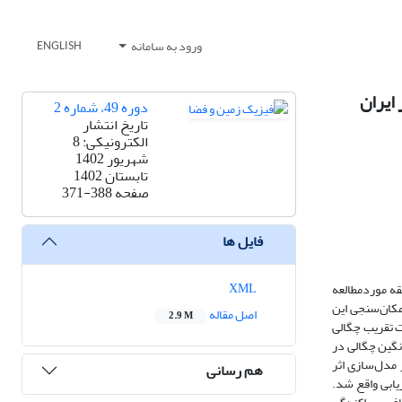
ورود به سامانه
ENGLISH
ایران
دوره 49، شماره 2
تاریخ انتشار
الکترونیکی: 8
شهریور 1402
تابستان 1402
صفحه
371-388
فایل ها
XML
قه موردمطالعه
مکان‌سنجی این
اصل مقاله
2.9 M
فزایش دقت تقریب چگالی
انگین چگالی در
ازی اثر گرانش ناشی از جرم توپوگرافی لحاظ شد. در مدل‌سازی میدان گرانی، روش کالوکیشن کمترین‌مربعات و به‌تبع، تکنیک RTM در مدل‌سازی اثر
هم رسانی
یابی واقع شد.