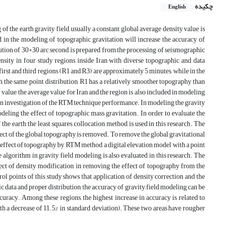
چکیده
English
of the earth gravity field, usually a constant global average density value is
 in the modeling of topographic gravitation will increase the accuracy of
lution of 30×30 arc second is prepared from the processing of seismographic
ensity in four study regions inside Iran with diverse topographic and data
first and third regions (R1 and R3) are approximately 5 minutes, while in the
h the same point distribution, R1 has a relatively smoother topography than
value, the average value for Iran and the region is also included in modeling
r an investigation of the RTM technique performance. In modeling the gravity
deling the effect of topographic mass gravitation. In order to evaluate the
he earth, the least squares collocation method is used in this research. The
fect of the global topography is removed. To remove the global gravitational
effect of topography by RTM method, a digital elevation model with a point
e algorithm in gravity field modeling is also evaluated in this research. The
fect of density modification in removing the effect of topography from the
ol points of this study shows that application of density correction and the
 data and proper distribution, the accuracy of gravity field modeling can be
uracy. Among these regions, the highest increase in accuracy is related to
ith a decrease of 11.5% in standard deviation). These two areas have rougher