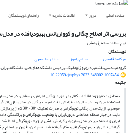
صفحه اصلی
مرور
اطلاعات نشریه
راهنمای نویسندگان
بررسی اثر اصلاح چگالی و کوواریانس بهبودیافته در مدل‌
نوع مقاله : مقاله پژوهشی
نویسندگان
مهکامه قاسمی
صباح راموز
عبدالرضا صفری
گروه مهندسی نقشه‌برداری و ژئوماتیک، پردیس دانشکده‌های فنی، دانشگاه تهران، ت
10.22059/jesphys.2023.348002.1007454
چکیده
به‌دلیل عدم‌وجود اطلاعات کافی در مورد چگالی اجرام زیرسطحی، در مدل‌سازی
استفاده می‌شود. در حالی‌که، افزایش دقت تقریب چگالی در مدل‌سازی اثر گرا
موضوع، از یک مدل چگال
ثابت در چهار منطقه مطالعاتی درون ایران با وضعیت توپوگرافی و پراکندگی داده
گرانش ناشی از جرم توپوگرافی به‌کار گرفته شد. همچنین، افزون بر اصلاح چگا