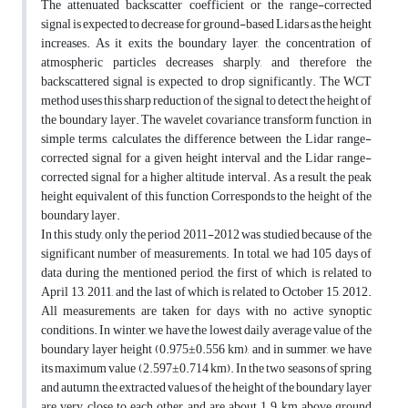
The attenuated backscatter coefficient or the range-corrected
signal is expected to decrease for ground-based Lidars as the height
increases. As it exits the boundary layer, the concentration of
atmospheric particles decreases sharply, and therefore the
backscattered signal is expected to drop significantly. The WCT
method uses this sharp reduction of the signal to detect the height of
the boundary layer. The wavelet covariance transform function, in
simple terms, calculates the difference between the Lidar range-
corrected signal for a given height interval and the Lidar range-
corrected signal for a higher altitude interval. As a result, the peak
height equivalent of this function Corresponds to the height of the
boundary layer.
In this study, only the period 2011-2012 was studied because of the
significant number of measurements. In total, we had 105 days of
data during the mentioned period, the first of which is related to
April 13, 2011, and the last of which is related to October 15, 2012.
All measurements are taken for days with no active synoptic
conditions. In winter, we have the lowest daily average value of the
boundary layer height (0.975±0.556 km), and in summer, we have
its maximum value (2.597±0.714 km). In the two seasons of spring
and autumn, the extracted values of the height of the boundary layer
are very close to each other and are about 1.9 km above ground