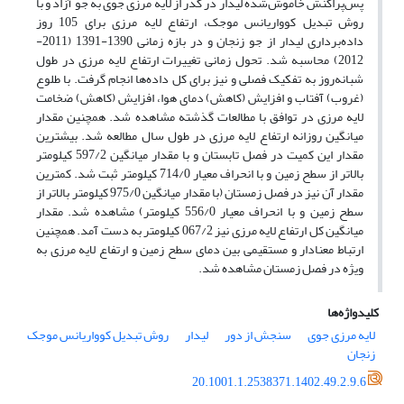
پس‌پراکنش خاموش‌شده لیدار در گذر از لایه مرزی جوی به جو آزاد و با
روش تبدیل کوواریانس موجک، ارتفاع لایه مرزی برای 105 روز
داده‌برداری لیدار از جو زنجان و در بازه زمانی 1390-1391 (2011-
2012) محاسبه شد. تحول زمانی تغییرات ارتفاع لایه مرزی در طول
شبانه‌روز به تفکیک فصلی و نیز برای کل داده‌ها انجام گرفت. با طلوع
(غروب) آفتاب و افزایش (کاهش) دمای هوا، افزایش (کاهش) ضخامت
لایه مرزی در توافق با مطالعات گذشته مشاهده شد. همچنین مقدار
میانگین روزانه ارتفاع لایه مرزی در طول سال مطالعه شد. بیشترین
مقدار این کمیت در فصل تابستان و با مقدار میانگین 597/2 کیلومتر
بالاتر از سطح زمین و با انحراف معیار 714/0 کیلومتر ثبت شد. کمترین
مقدار آن نیز در فصل زمستان (با مقدار میانگین 975/0 کیلومتر بالاتر از
سطح زمین و با انحراف معیار 556/0 کیلومتر) مشاهده شد. مقدار
میانگین کل ارتفاع لایه مرزی نیز 067/2 کیلومتر به دست آمد. همچنین
ارتباط معنادار و مستقیمی بین دمای سطح زمین و ارتفاع لایه مرزی به
ویژه در فصل زمستان مشاهده شد.
کلیدواژه‌ها
لایه مرزی جوی
سنجش از دور
لیدار
روش تبدیل کوواریانس موجک
زنجان
20.1001.1.2538371.1402.49.2.9.6