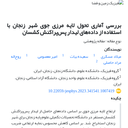
بررسی آماری تحول لایه مرزی جوی شهر زنجان با
استفاده از داده‌های لیدار پس‌پراکنش کشسان
نوع مقاله : مقاله پژوهشی
نویسندگان
1
1
1
میلاد عسکری
سعیده بیات
امیر معصومی
روح‌اله
2
مراد حاصلی
1
گروه فیزیک، دانشکده علوم، دانشگاه زنجان، زنجان، ایران.
2
گروه فیزیک، دانشکده علوم، واحد زنجان، دانشگاه آزاد اسلامی، زنجان،
ایران.
10.22059/jesphys.2023.341541.1007419
چکیده
ارتفاع لایه مرزی جوی بر اساس داده‌های حاصل از لیدار پس‌پراکنش
کشسان مستقر در دانشگاه تحصیلات تکمیلی علوم پایه زنجان برای شهر
زنجان استخراج شد. بر اساس کاهش محسوس نمایه ارتفاعی ضریب