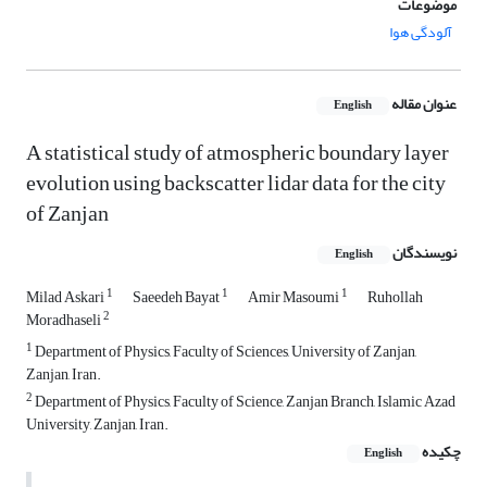
موضوعات
آلودگی هوا
عنوان مقاله
English
A statistical study of atmospheric boundary layer
evolution using backscatter lidar data for the city
of Zanjan
نویسندگان
English
1
1
1
Milad Askari
Saeedeh Bayat
Amir Masoumi
Ruhollah
2
Moradhaseli
1
Department of Physics, Faculty of Sciences, University of Zanjan,
Zanjan, Iran.
2
Department of Physics, Faculty of Science, Zanjan Branch, Islamic Azad
University, Zanjan, Iran.
چکیده
English