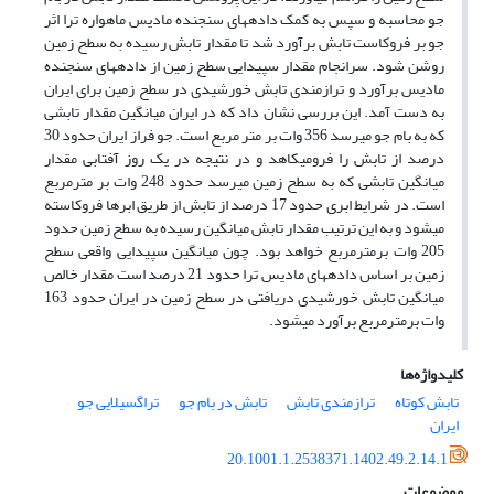
جو محاسبه و سپس به کمک داده‎های سنجنده مادیس ماهواره ترا اثر
جو بر فروکاست‎ تابش برآورد شد تا مقدار تابش رسیده به سطح زمین
روشن شود. سرانجام مقدار سپیدایی سطح زمین از داده‎های سنجنده
مادیس برآورد و ترازمندی تابش خورشیدی در سطح زمین برای ایران
به دست آمد. این بررسی نشان داد که در ایران میانگین مقدار تابشی
که به بام جو می‎رسد 356 وات بر متر مربع است. جو فراز ایران حدود 30
درصد از تابش را فرومی‎کاهد و در نتیجه در یک روز آفتابی مقدار
میانگین تابشی که به سطح زمین می‎رسد حدود 248 وات بر مترمربع
است. در شرایط ابری حدود 17 درصد از تابش از طریق ابرها فروکاسته
می‎شود و به این ترتیب مقدار تابش میانگین رسیده به سطح زمین حدود
205 وات برمترمربع خواهد بود. چون میانگین سپیدایی واقعی سطح
زمین بر اساس داده‎های مادیس ترا حدود 21 درصد است مقدار خالص
میانگین تابش خورشیدی دریافتی در سطح زمین در ایران حدود 163
وات برمترمربع برآورد می‎شود.
کلیدواژه‌ها
تابش کوتاه
ترازمندی تابش
تابش در بام جو
تراگسیلایی جو
ایران
20.1001.1.2538371.1402.49.2.14.1
موضوعات