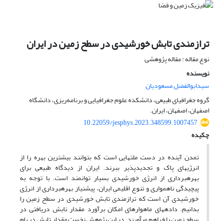
ترازمندی تابش‎ خورشیدی در سطح زمین در ایران
نوع مقاله : مقاله پژوهشی
نویسنده
سیدابوالفضل مسعودیان
گروه جغرافیای طبیعی، دانشکده علوم جغرافیایی و برنامه‌ریزی، دانشگاه
اصفهان، اصفهان، ایران.
10.22059/jesphys.2023.348599.1007457
چکیده
تمدن آینده در دست ملت‎هایی است که بتوانند بیشترین بهره را از
انرژی‎های پاک و تجدیدپذیر ببرند. ایران از دیدگاه طبیعی برای
بهره‎برداری از انرژی خورشیدی بسیار توانمند است. با توجه به
پیچیدگی ناهمواری و تنوع اقلیمیِ ایران، پیش‎نیاز بهره‎برداری از انرژی
خورشیدی آن است که ترازمندی تابش خورشیدی در سطح زمین را
بدانیم. داده‎های ماهواره‎ای امکان برآورد مقدار تابش دریافتی در
سطح زمین را فراهم می‎آورند. در این پژوهش نخست مقدار تابش در بام