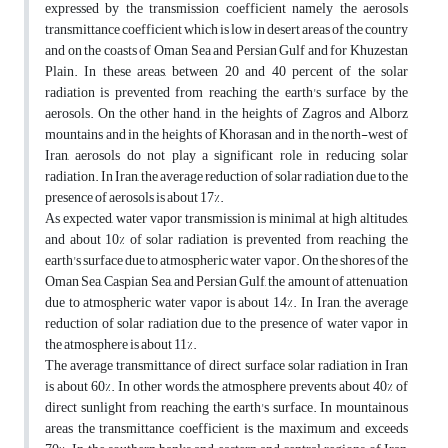
expressed by the transmission coefficient namely the aerosols
transmittance coefficient which is low in desert areas of the country
and on the coasts of Oman Sea and Persian Gulf and for Khuzestan
Plain. In these areas, between 20 and 40 percent of the solar
radiation is prevented from reaching the earth's surface by the
aerosols. On the other hand, in the heights of Zagros and Alborz
mountains and in the heights of Khorasan and in the north-west of
Iran, aerosols do not play a significant role in reducing solar
radiation. In Iran, the average reduction of solar radiation due to the
presence of aerosols is about 17%.
As expected, water vapor transmission is minimal at high altitudes,
and about 10% of solar radiation is prevented from reaching the
earth's surface due to atmospheric water vapor. On the shores of the
Oman Sea, Caspian Sea, and Persian Gulf, the amount of attenuation
due to atmospheric water vapor is about 14%. In Iran, the average
reduction of solar radiation due to the presence of water vapor in
the atmosphere is about 11%.
The average transmittance of direct surface solar radiation in Iran
is about 60%. In other words, the atmosphere prevents about 40% of
direct sunlight from reaching the earth's surface. In mountainous
areas the transmittance coefficient is the maximum and exceeds