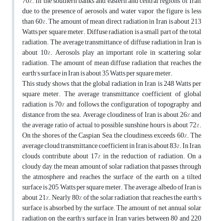
70%. In the southern banks and eastern and central regions of Iran,
due to the presence of aerosols and water vapor, the figure is less
than 60%. The amount of mean direct radiation in Iran is about 213
Watts per square meter. Diffuse radiation is a small part of the total
radiation. The average transmittance of diffuse radiation in Iran is
about 10%. Aerosols play an important role in scattering solar
radiation. The amount of mean diffuse radiation that reaches the
earth's surface in Iran is about 35 Watts per square meter.
This study shows that the global radiation in Iran is 248 Watts per
square meter. The average transmittance coefficient of global
radiation is 70% and follows the configuration of topography and
distance from the sea. Average cloudiness of Iran is about 26% and
the average ratio of actual to possible sunshine hours is about 72%.
On the shores of the Caspian Sea, the cloudiness exceeds 60%. The
average cloud transmittance coefficient in Iran is about 83%. In Iran,
clouds contribute about 17% in the reduction of radiation. On a
cloudy day, the mean amount of solar radiation that passes through
the atmosphere and reaches the surface of the earth on a tilted
surface is 205 Watts per square meter. The average albedo of Iran is
about 21%. Nearly 80% of the solar radiation that reaches the earth's
surface is absorbed by the surface. The amount of net annual solar
radiation on the earth's surface in Iran varies between 80 and 220