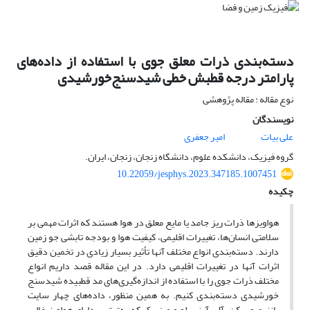
دسته‌بندی ذرات معلق جوی ‌با استفاده از داده‌های
پارامتر درجه قطبش خطی شیدسنج‌خورشیدی
نوع مقاله : مقاله پژوهشی
نویسندگان
علی بیات
امیر جعفری
ﮔﺮوه فیزیک، داﻧﺸﻜﺪه ﻋﻠﻮم، داﻧﺸﮕﺎه زﻧﺠﺎن، زﻧﺠﺎن، اﻳﺮان.
10.22059/jesphys.2023.347185.1007451
چکیده
هواویزها ذرات ریز جامد یا مایع معلق در هوا هستند که اثرات مهمی بر
سلامتی انسان‌ها، تغییرات اقلیمی، کیفیت هوا و بودجه تابشی جو زمین
دارند. دسته‌بندی انواع مختلف آنها تأثیر بسیار زیادی در تخمین دقیق
اثرات آنها در تغییرات اقلیمی دارد. در این مقاله قصد داریم انواع
مختلف ذرات جوی را با استفاده از اندازه‌گیری‌های مد ‌قطبیده ‌شیدسنج
‌خورشیدی دسته‌بندی کنیم. به همین منظور، داده‌های چهار سایت
بانزیمبو، پکن، آل-آرنسیلو و مینسک که به‌ترتیب دارای هواویز غالب