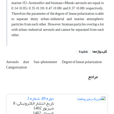
marine (El-Arenosillo) and biomass (Minsk) aerosols are equal to
0.14 (0.05), 0.35 (0.10), 0.47 (0.08) and 0.37 (0.08) respectively.
Therefore, the parameter of the degree of linear polarization is able
to separate dusty, urban-industrial, and marine atmospheric
particles from each other. However, biomass particles overlap a lot
with urban-industrial aerosols and cannot be separated from each
other.
کلیدواژه‌ها
English
Aerosols
dust
Sun-photometer
Degree of linear polarization
Categorization
مراجع
دوره 49، شماره 2
تاریخ انتشار الکترونیکی: 8
شهریور 1402
تابستان 1402