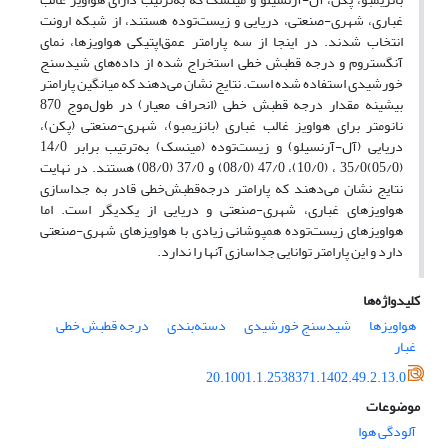
غباری‏، شهری-صنعتی‏، دریایی و زیست‌توده هستند، از شبکه ارونت
انتخاب شدند. در اینجا از سه پارامتر عمق‌اپتیکی هواویزها، نمای
آنگستروم و درجه قطبش خطی استخراج شده از داده‌های شیدسنج
خورشیدی استفاده شده است. نتایج نشان می‌دهند که میانگین پارامتر
بیشینه مقدار ‌درجه ‌قطبش‌ خطی (انحراف معیار) در طول‏‌موج 870
نانومتر برای ‌هواویز غالب غباری (بانزیمبو)، شهری-صنعتی (پکن)،
(05/0)‎، 35/0‎‎‏ (10/0)، 47/0‎‎‏ (08/0) و 37/0‎‎‏ (08/0) هستند. در نهایت
نتایج نشان می‌دهند که پارامتر درجه‌قطبش‌‌خطی قادر به جداسازی
هواویزهای غباری، شهری-صنعتی و دریایی از یکدیگر است. اما
هواویزهای زیست‌توده همپوشانی زیادی با هواویزهای شهری-صنعتی
دارد و این پارامتر توانایی جداسازی آنها را ندارد.
کلیدواژه‌ها
هواویزها
شیدسنج خورشیدی
دسته‌بندی
درجه قطبش خطی
غبار
20.1001.1.2538371.1402.49.2.13.0
موضوعات
آلودگی هوا