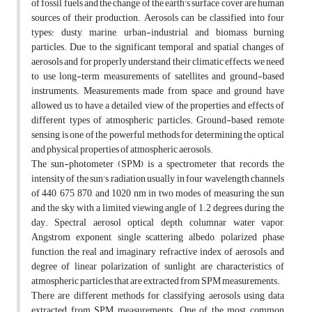
of fossil fuels and the change of the earth's surface cover are human
sources of their production. Aerosols can be classified into four
types: dusty, marine, urban-industrial, and biomass burning
particles. Due to the significant temporal and spatial changes of
aerosols and for properly understand their climatic effects, we need
to use long-term measurements of satellites and ground-based
instruments. Measurements made from space and ground have
allowed us to have a detailed view of the properties and effects of
different types of atmospheric particles. Ground-based remote
sensing is one of the powerful methods for determining the optical
and physical properties of atmospheric aerosols.
The sun-photometer (SPM) is a spectrometer that records the
intensity of the sun's radiation usually in four wavelength channels
of 440, 675, 870, and 1020 nm in two modes of measuring the sun
and the sky with a limited viewing angle of 1.2 degrees during the
day. Spectral aerosol optical depth, columnar water vapor,
Angstrom exponent, single scattering albedo, polarized phase
function, the real and imaginary refractive index of aerosols, and
degree of linear polarization of sunlight are characteristics of
atmospheric particles that are extracted from SPM measurements.
There are different methods for classifying aerosols using data
extracted from SPM measurements. One of the most common