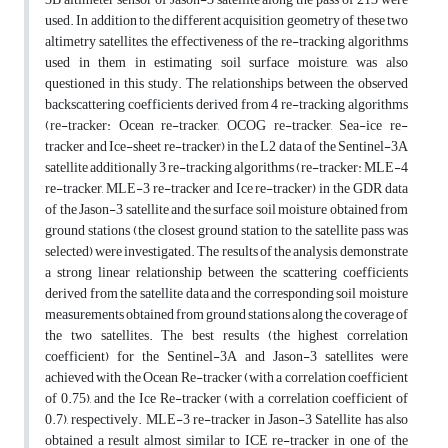
used. In addition to the different acquisition geometry of these two
altimetry satellites, the effectiveness of the re-tracking algorithms
used in them in estimating soil surface moisture, was also
questioned in this study. The relationships between the observed
backscattering coefficients derived from 4 re-tracking algorithms
(re-tracker: Ocean re-tracker, OCOG re-tracker, Sea-ice re-
tracker and Ice-sheet re-tracker) in the L2 data of the Sentinel-3A
satellite additionally 3 re-tracking algorithms (re-tracker: MLE-4
re-tracker, MLE-3 re-tracker and Ice re-tracker) in the GDR data
of the Jason-3 satellite and the surface soil moisture obtained from
ground stations (the closest ground station to the satellite pass was
selected) were investigated. The results of the analysis, demonstrate
a strong linear relationship between the scattering coefficients
derived from the satellite data and the corresponding soil moisture
measurements obtained from ground stations along the coverage of
the two satellites. The best results (the highest correlation
coefficient) for the Sentinel-3A and Jason-3 satellites were
achieved with the Ocean Re-tracker (with a correlation coefficient
of 0.75), and the Ice Re-tracker (with a correlation coefficient of
0.7), respectively. MLE-3 re-tracker in Jason-3 Satellite has also
obtained a result almost similar to ICE re-tracker in one of the