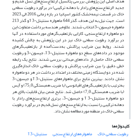
هدف اصلی این پژوهش بررسی پتانسیل ارتفاع‌سنج‌های نسل قدیم و
جدید (ارتفاع‌سنج‌های رادار با دهانه ترکیبی) در برآورد رطوبت سطحی
خاک در قسمت نیمه‌خشک کشور اسپانیا در بازه زمانی 2016 الی 2023
است. جهت نیل به این هدف، گذر 644 ماهواره سنتینل-3 آ و گذر 213
ماهواره جیسون-3 انتخاب شدند. علاوه‌بر هندسه برداشت متفاوت این
دو ماهواره ارتفاع‌سنجی، کارایی بازتعقیب‌گرهای مورداستفاده در آنها
در برآورد رطوبت سطحی خاک نیز در این پژوهش به چالش کشیده
شدند. روابط بین ضرایب پراکنش به‌دست‌آمده از بازتعقیب‌گرهای
موجود در داده‌های سطح دو ماهواره سنتینل-3 آ، جیسون-3 و رطوبت
سطحی خاک حاصل از داده‌های میدانی بررسی شدند. نتایج یک رابطه
خطی دقیق را بین ضرایب پراکنش و رطوبت سطحی خاک اندازه‌گیری
شده در دو ایستگاه زمینی مختلف در امتداد برداشت در هر دو ماهواره
نشان دادند. بهترین نتایج برای ماهواره‌های سنتینل-3 آ و جیسون-3
به‌ترتیب با بازتعقیب‌گرهای اقیانوسی (با ضریب همبستگی 75
0) و آیس
/
(با ضریب همبستگی 7
0) حاصل شد. نتایج ضمن بیان قابلیت بالای هر
/
دو ماهواره سنتینل-3 آ و جیسون-3، برتری ارتفاع‌سنج‌های رادار با
دهانه ترکیبی را نسبت به ارتفاع‌سنج‌های نسل قدیم در برآورد رطوبت
سطحی خاک در منطقه موردمطالعه نشان داد.
کلیدواژه‌ها
رطوبت سطحی خاک
ماهواره‌های ارتفاع‌سنجی
سنتینل-3 آ