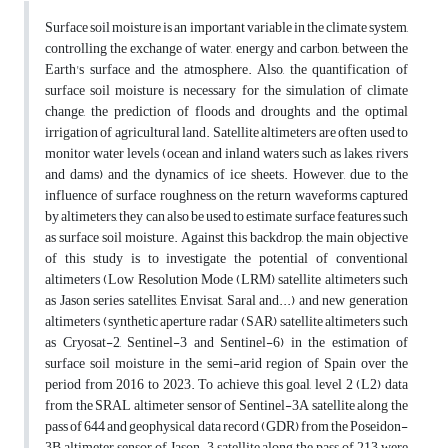
Surface soil moisture is an important variable in the climate system,
controlling the exchange of water, energy and carbon, between the
Earth's surface and the atmosphere. Also, the quantification of
surface soil moisture is necessary for the simulation of climate
change, the prediction of floods and droughts and the optimal
irrigation of agricultural land. Satellite altimeters are often used to
monitor water levels (ocean and inland waters such as lakes, rivers
and dams) and the dynamics of ice sheets. However, due to the
influence of surface roughness on the return waveforms captured
by altimeters, they can also be used to estimate surface features such
as surface soil moisture. Against this backdrop, the main objective
of this study is to investigate the potential of conventional
altimeters (Low Resolution Mode (LRM) satellite altimeters such
as Jason series satellites, Envisat, Saral and...) and new generation
altimeters (synthetic aperture radar (SAR) satellite altimeters such
as Cryosat-2, Sentinel-3 and Sentinel-6) in the estimation of
surface soil moisture in the semi-arid region of Spain over the
period from 2016 to 2023. To achieve this goal, level 2 (L2) data
from the SRAL altimeter sensor of Sentinel-3A satellite along the
pass of 644 and geophysical data record (GDR) from the Poseidon-
3B altimeter sensor of Jason-3 satellite along the pass of 213 were