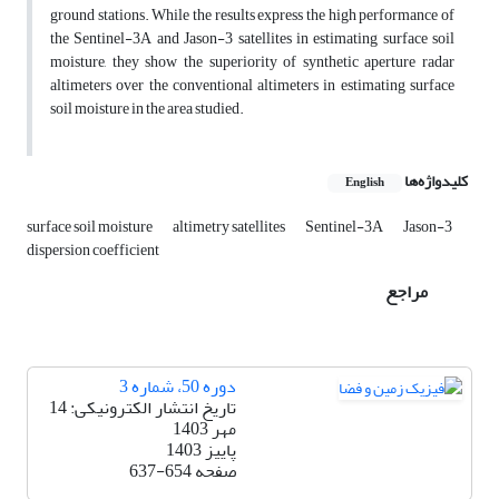
ground stations. While the results express the high performance of
the Sentinel-3A and Jason-3 satellites in estimating surface soil
moisture, they show the superiority of synthetic aperture radar
altimeters over the conventional altimeters in estimating surface
soil moisture in the area studied.
کلیدواژه‌ها
English
surface soil moisture
altimetry satellites
Sentinel-3A
Jason-3
dispersion coefficient
مراجع
دوره 50، شماره 3
تاریخ انتشار الکترونیکی: 14
مهر 1403
پاییز 1403
صفحه
637-654