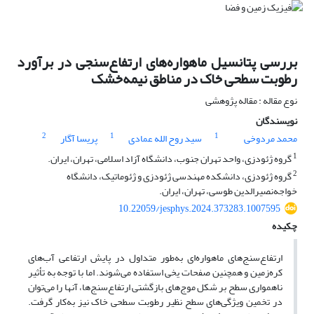
بررسی پتانسیل ماهواره‌های ارتفاع‌سنجی در برآورد
رطوبت سطحی خاک در مناطق نیمه‌خشک
نوع مقاله : مقاله پژوهشی
نویسندگان
2
1
1
محمد مردوخی
سید روح الله عمادی
پریسا آگار
1
گروه ژئودزی، واحد تهران جنوب، دانشگاه آزاد اسلامی، تهران، ایران.
2
گروه ژئودزی، دانشکده مهندسی ژئودزی و ژئوماتیک، دانشگاه
خواجه‌نصیرالدین طوسی، تهران، ایران.
10.22059/jesphys.2024.373283.1007595
چکیده
ارتفاع‌سنج‌های ماهواره‌ای به‌طور متداول در پایش ارتفاعی آب‌های
کره‌زمین و همچنین صفحات یخی استفاده می‌شوند. اما با توجه به تأثیر
ناهمواری سطح بر شکل موج‌های بازگشتی ارتفاع‌سنج‌ها، آنها را می‌توان
در تخمین ویژگی‌های سطح نظیر رطوبت سطحی خاک نیز به‌کار گرفت.