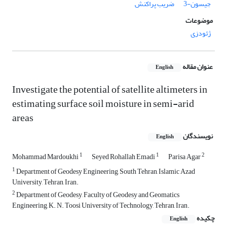
جیسون-3
ضریب پراکنش
موضوعات
ژئودزی
عنوان مقاله
English
Investigate the potential of satellite altimeters in
estimating surface soil moisture in semi-arid
areas
نویسندگان
English
1
1
2
Mohammad Mardoukhi
Seyed Rohallah Emadi
Parisa Agar
1
Department of Geodesy Engineering, South Tehran, Islamic Azad
University, Tehran, Iran.
2
Department of Geodesy, Faculty of Geodesy and Geomatics
Engineering, K. N. Toosi University of Technology, Tehran, Iran.
چکیده
English