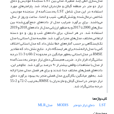
مدل‌سازی خطی چند متغیره، مدلی بین LST سنجنده مودیس و دمای
تراز دو متر در منطقه گیلان و مازندران ایجاد شد. پارامترهای مورد
استفاده در این مدل شامل LST به‌دست‌آمده از سنجنده مودیس،
شاخص نرمال‌شده پوشش‌گیاهی، شیب و انحنا، ساعت و روز از سال
می‌باشند. برای برآورد ضرایب مدل از داده‌های جمع‌آوری‌شده بین
سال‌های 2000 تا 2017 و به منظور ارزیابی مدل از داده‌های 2018 و 2019
استفاده شد. در هر استان، برای داده‌های شب و روز، و دو دسته
ارتفاعی مختلف، مدل‌های مجزا برآورد شد. مقایسه مدل استانی با مدل
تک‌ایستگاهی بر حسب آماره‌های خطا نشان داد که مدل استانی اختلاف
کمی با مدل ارائه‌شده برای هر ایستگاه دارد. نتایج نشان داد که مقادیر
RMSE در مدل استانی به‌طور میانگین در محدوده 60/2 تا 11/3 درجه
سانتی‌گراد قرار دارد. ضریب همبستگی دمای تراز دو متر به‌دست‌آمده
از مدل با مشاهدات واقعی بیشتر از ۹۰ درصد برآورد شد. علاوه‌بر این،
داده‌های فصل‌های مختلف جدا شدند و برای هر فصل مدلی مجزا ارائه
شد. به‌طور میانگین بکارگیری مدل فصلی منجر به بهبود برآورد دمای
تراز دو متر در استان گیلان و مازندران با RMSE به‌ترتیب 72/2 و 55/2
درجه سانتی‌گراد شد.
کلیدواژه‌ها
LST
دمای تراز دو متر
MODIS
مدل MLR
موضوعات