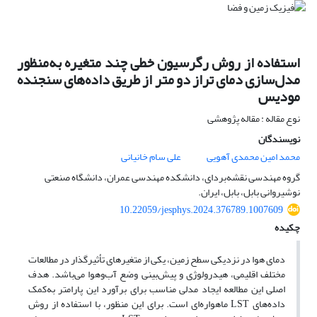
استفاده از روش رگرسیون خطی چند متغیره به‌منظور
مدل‌سازی دمای تراز دو متر از طریق داده‌های سنجنده
مودیس
نوع مقاله : مقاله پژوهشی
نویسندگان
محمد امین محمدی آهویی
علی سام خانیانی
گروه مهندسی نقشه‌بردای، دانشکده مهندسی عمران، دانشگاه صنعتی
نوشیروانی بابل، بابل، ایران.
10.22059/jesphys.2024.376789.1007609
چکیده
دمای هوا در نزدیکی سطح زمین، یکی از متغیرهای تأثیرگذار در مطالعات
مختلف اقلیمی، هیدرولوژی و پیش‌بینی وضع آب‌وهوا می‌باشد. هدف
اصلی این مطالعه ایجاد مدلی مناسب برای برآورد این پارامتر به‌کمک
داده‌های LST ماهواره‌ای است. برای این منظور، با استفاده از روش