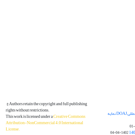
© Authors retain the copyright and full publishing
rights without restrictions.
مجله فیزیک زمین و فضا در پایگاه بین المللی DOAJ نمایه
This work is licensed under a
Creative Commons
Attribution-NonCommercial 4.0 International
License
.
1402-04-04