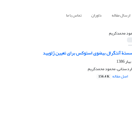
ارسال مقاله
داوران
تماس با ما
ود محمدکریم
تة آنتگرال بیضوی استوکس برای تعیین ژئویید
 اردستانی، محمود محمدکریم
اصل مقاله
156.4 K