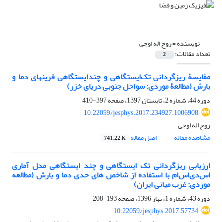
نویسنده =
روح اله اوجی
تعداد مقالات:
2
مقایسۀ ریزگردانی تک‌ایستگاهی و چندایستگاهی فرین‎های دما و
بارش (مطالعۀ موردی: سواحل جنوبی دریای خزر)
دوره 44، شماره 2، تابستان 1397، صفحه
397-410
10.22059/jesphys.2017.234927.1006908
روح اله اوجی
مشاهده مقاله
اصل مقاله
741.22 K
ارزیابی ریزگردانی تک ایستگاهی و چند ایستگاهی مدل آماری
اس‌دی‌اس‌ام با استفاده از شاخص های حدی دما و بارش (مطالعه
موردی: غرب میانی ایران)
دوره 43، شماره 1، بهار 1396، صفحه
193-208
10.22059/jesphys.2017.57734