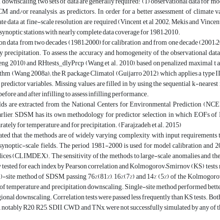
al downscaling, two sets of data are generally required: (1) observational data for mo
 and/or reanalysis, as predictors. In order for a better assessment of climate va
ate data at fine-scale resolution are required (Vincent et al 2002; Mekis and Vince
 synoptic stations with nearly complete data coverage for 1981–2010.
ion data from two decades (1981–2000) for calibration and from one decade (2001
ly precipitation. To assess the accuracy and homogeneity of the observational dat
ng 2010) and RHtests_dlyPrcp (Wang et al. 2010), based on penalized maximal t an
rithm (Wang 2008a); the R package Climatol (Guijarro 2012), which applies a type
 predictor variables. Missing values are filled in by using the sequential k-near
before and after infilling to assess infilling performance.
elds are extracted from the National Centers for Environmental Prediction (NCEP)
rlier, SDSM has its own methodology for predictor selection in which EOFs of NC
rately for temperature and for precipitation. (Farajzadeh et al. 2015)
ated that the methods are of widely varying complexity, with input requirements t
 synoptic-scale fields. The period 1981-2000 is used for model calibration and 2
ces (CLIMDEX). The sensitivity of the methods to large-scale anomalies and their a
y tested for each index by Pearson correlation and Kolmogorov–Smirnov (KS) tests, 
i)-site method of SDSM, passing 76%(81%), 16%(7%) and 14% (5%) of the Kolmogoro
 of temperature and precipitation downscaling. Single-site method performed better
regional downscaling. Correlation tests were passed less frequently than KS tests. B
 notably R20, R25, SDII, CWD, and TNx, were not successfully simulated by any of 