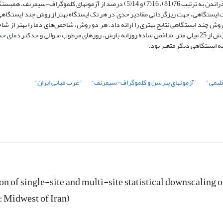
روش ترکیبی استفاده شد. روش ریزگردانی تک ایستگاهی(چند ایستگاهی) با گذراندن به ترتیب 76(81)، 16(7) و 14(5) درصد از آزمونهای
تک ایستگاهی، جهت ریزگردانی مقادیر حدی در هر تک ایستگاه بهتر از روش چند ایستگاهی 
وش چند ایستگاهی نتایج بهتری را ارائه داد. هر دو روش، شاخص‌های دما را بهتر از ش
ریزگردانی کردند. درحالیکه، بعضی از شاخص ها از جمله روزهای دارای بارش بیش از 25 میلی متر، شاخص ساده روزانه بارش، روزهای مرطوب متوالی و 
ه ایستگاهی دیگر متغیر بود.
لیمی"
"آزمونهای پیرسن و کلموگراف-سیمرنف"
"غرب میانی ایران"
on of single-site and multi-site statistical downscaling
: Midwest of Iran)