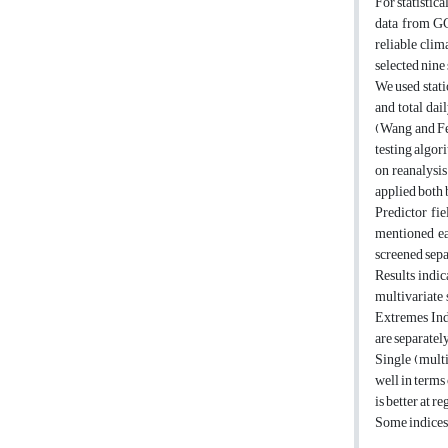
For statistic
data from GCM
reliable clim
selected nine
We used stat
and total dai
(Wang and Fe
testing algo
on reanalysis
applied both 
Predictor fi
mentioned ea
screened sepa
Results indic
multivariate
Extremes Indi
are separatel
Single (mult
well in terms
is better at 
Some indices,