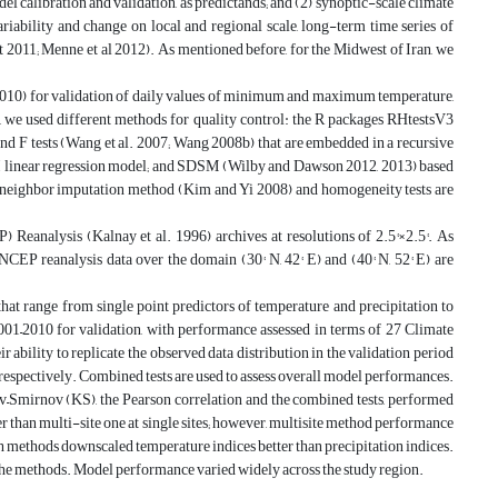
del calibration and validation, as predictands; and (2) synoptic-scale climate
riability and change on local and regional scale, long-term time series of
nt 2011; Menne et al 2012). As mentioned before, for the Midwest of Iran, we
–2010) for validation of daily values of minimum and maximum temperature,
a, we used different methods for quality control: the R packages RHtestsV3
d F tests (Wang et al. 2007; Wang 2008b) that are embedded in a recursive
 II linear regression model; and SDSM (Wilby and Dawson 2012, 2013) based
est neighbor imputation method (Kim and Yi 2008) and homogeneity tests are
 Reanalysis (Kalnay et al. 1996) archives at resolutions of 2.5°×2.5°. As
EP reanalysis data over the domain (30° N, 42° E) and (40° N, 52° E) are
hat range from single point predictors of temperature and precipitation to
001–2010 for validation, with performance assessed in terms of 27 Climate
bility to replicate the observed data distribution in the validation period
respectively. Combined tests are used to assess overall model performances.
v–Smirnov (KS), the Pearson correlation and the combined tests, performed
 than multi-site one at single sites; however, multisite method performance
oth methods downscaled temperature indices better than precipitation indices.
the methods. Model performance varied widely across the study region.