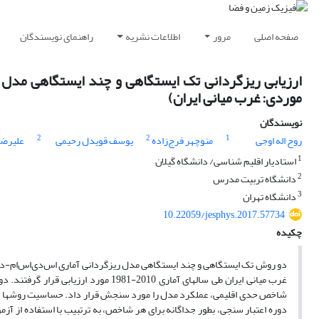
صفحه اصلی
مرور
اطلاعات نشریه
راهنمای نویسندگان
ارزیابی ریزگردانی تک ایستگاهی و چند ایستگاهی مدل آ
موردی: غرب میانی ایران)
نویسندگان
2
2
1
روح اله اوجی
منوچهر فرج‌زاده
یوسف قویدل رحیمی
علیرضا
1
استادیار اقلیم شناسی/ دانشگاه گیلان
2
دانشگاه تربیت مدرس
3
دانشگاه تهران
10.22059/jesphys.2017.57734
چکیده
شاخص حدی اقلیمی، عملکرد مدل را مورد سنجش قرار داد. حساسیت روشها به نا
دوره اعتبار سنجی، بطور جداگانه برای هر شاخص، به ترتبیب با استفاده از آ