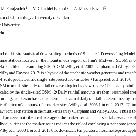
2
2
3
M. Farajzadeh
Y. Ghavidel Rahimi
A. Massah Bavani
ssor of Climatology / University of Guilan
s University
ehran
nd multi-site statistical downscaling methods of Statistical Downscaling Model
 nine stations located in the mountainous region of Iran’s Midwest. SDSM is bes
 via conditional resampling (CR-SDSM, Wilby et al. 2003; Harpham and Wilby 2005
y and Dawson 2013) is a hybrid of the stochastic weather generator and transfer 
cale predictors and single-site predictand variables. (Farajzadeh et al. 2015).
 to multi-site daily rainfall downscaling includes two steps: (1) the daily rainfall
scaled by the single-site SDSM; (2) Daily rainfall amounts are then “resampled from
orcing and the stochastic error term. The actual daily rainfall is determined by 
stribution of amounts at the marker site” (Wilby et al. 2003; Liu et al. 2013). Ultim
ay from each station in the multi-sites array (Harpham and Wilby 2005). Thus, if the 
ll preserve both the areal average of the marker series and the spatial covariance of 
dividual sites as the marker series, reduces the risk of employing a nonhomogeneo
ilby et al. 2003; Liu et al. 2013). To downscale temperature, the same steps are app