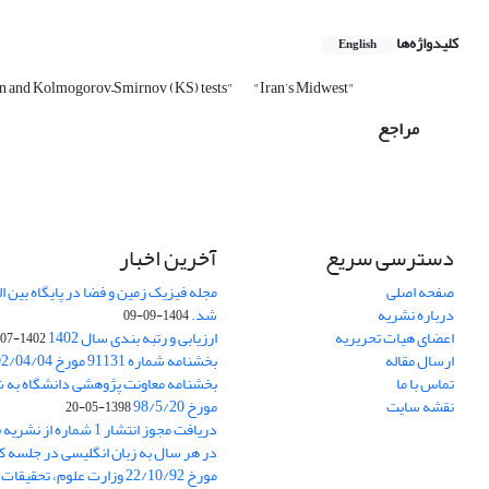
کلیدواژه‌ها
English
on and Kolmogorov–Smirnov (KS) tests"
"Iran’s Midwest"
مراجع
دسترسی سریع
آخرین اخبار
صفحه اصلی
درباره نشریه
شد.
1404-09-09
اعضای هیات تحریریه
ارزیابی و رتبه بندی سال 1402
1402-07-01
ارسال مقاله
بخشنامه شماره 91131 مورخ 1402/04/04
تماس با ما
نقشه سایت
مورخ 98/5/20
1398-05-20
دریافت مجوز انتشار 1 شمار
در هر سال به زبان انگلیسی در جلسه کا
مورخ 22/10/92 وزارت علوم، تحقیقات و فناوری