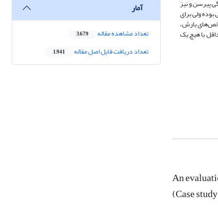
 کلموگراف-سیمرنف، همبستگی پیرسن و نیز
آمار
بوده ولی برای
اخص‌های بارش،
تعداد مشاهده مقاله
حدکثر دمای حداقل با هیچ یک
3,679
تعداد دریافت فایل اصل مقاله
1,941
An evaluati
(Case study