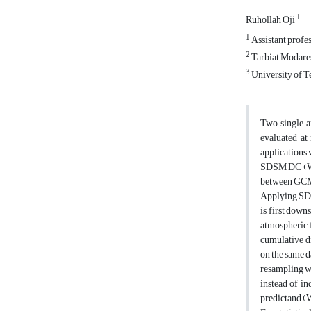
1
Ruhollah Oji
1
Assistant profe
2
Tarbiat Modare
3
University of T
Two single a
evaluated at
applications
SDSM–DC (Wilb
between GCM-s
Applying SDSM
is first down
atmospheric f
cumulative di
on the same d
resampling wi
instead of in
predictand (W