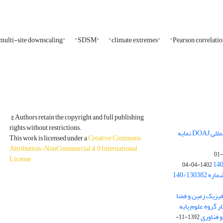
 multi-site downscaling"
"SDSM"
"climate extremes"
"Pearson correlati
© Authors retain the copyright and full publishing
rights without restrictions.
مجله فیزیک زمین و فضا در پایگاه بین المللی DOAJ نمایه
This work is licensed under a
Creative Commons
Attribution-NonCommercial 4.0 International
License
.
1402-04-04
بخشنامه معاونت پژوهشی دانشگاه به شماره 140/130382
ه از نشریه فیزیک زمین و فضا
ر گروه علوم پایه
1392-11-