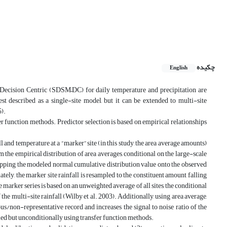
چکیده
English
–Decision Centric (SDSM–DC) for daily temperature and precipitation are
t described as a single-site model, but it can be extended to multi-site
).
function methods. Predictor selection is based on empirical relationships
 and temperature at a “marker” site (in this study, the area average amounts)
 the empirical distribution of area averages, conditional on the large-scale
mapping the modeled normal cumulative distribution value onto the observed
ately, the marker site rainfall is resampled to the constituent amount falling
marker series is based on an unweighted average of all sites, the conditional
the multi-site rainfall (Wilby et al. 2003). Additionally, using area average,
us/non-representative record and increases the signal to noise ratio of the
lied but unconditionally using transfer function methods.