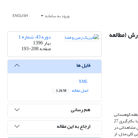
ورود به سامانه
ENGLISH
رش (مطالعه
دوره 43، شماره 1
بهار 1396
صفحه
193-208
فایل ها
XML
اصل مقاله
1.26 M
هم رسانی
و بارش، در 9 ایستگاه سینوپتیک واقع در منطقه کوهستانی
غرب میانی ایران طی سالهای آماری 2010-1981 مورد ارزیابی قرار گرفتند. دوره آماری 2000-1981 بمنظور کالیبراسیون مدل و 2010-2001 برای اعتبار سنجی آن، با بکارگیری 27
ارجاع به این مقاله
ی مشاهداتی در
ی کلی مدل، از