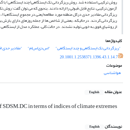
آزمون ترکیبی، نتایج قابل قبولی را ارائه دادند. بنحوی که می توان گفت؛ روش 
ریزگردانی مقادیر حدی درکل منطقه مورد مطالعه(یعنی در مجموع ایستگاهها)، ر
از روشهای فوق به خوبی تولید نشدند. در حالت کلی، عملکرد مدل از ایستگاهی ب
کلیدواژه‌ها
"ریزگردانی تک ایستگاهی و چند ایستگاهی"
"اس‌دی‌اس‌ام"
"مقادیر حدی اق
20.1001.1.2538371.1396.43.1.14.7
موضوعات
هواشناسی
عنوان مقاله
English
 of SDSM–DC in terms of indices of climate extremes
نویسندگان
English