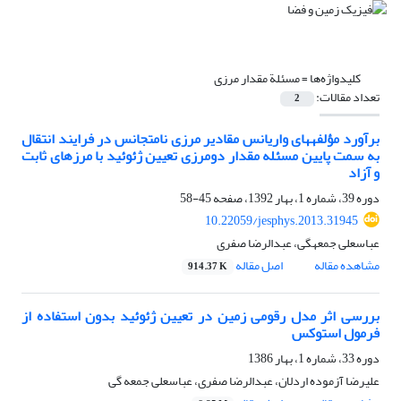
کلیدواژه‌ها =
مسئلة مقدار مرزی
تعداد مقالات:
2
برآورد مؤلفه‎های واریانس مقادیر مرزی نامتجانس در فرایند انتقال
به سمت پایین مسئله مقدار دومرزی تعیین ژئوئید با مرزهای ثابت
و آزاد
دوره 39، شماره 1، بهار 1392، صفحه
45-58
10.22059/jesphys.2013.31945
عباسعلی جمعه‎گی، عبدالرضا صفری
مشاهده مقاله
اصل مقاله
914.37 K
بررسی اثر مدل رقومی زمین در تعیین ژئوئید بدون استفاده از
فرمول استوکس
دوره 33، شماره 1، بهار 1386
علیرضا آزموده اردلان، عبدالرضا صفری، عباسعلی جمعه گی