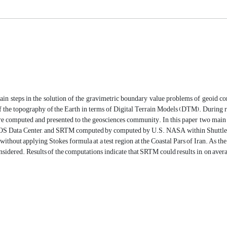
in steps in the solution of the gravimetric boundary value problems of geoid com
the topography of the Earth in terms of Digital Terrain Models (DTM). During rece
are computed and presented to the geosciences community. In this paper two ma
S Data Center, and SRTM computed by computed by U.S. NASA within Shuttle Rad
ithout applying Stokes formula at a test region at the Coastal Pars of Iran. As th
nsidered. Results of the computations indicate that SRTM could results in, on ave