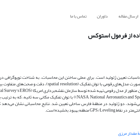
ارسال مقاله
داوران
تماس با ما
اده از فرمول استوکس
حاسبات تعیین ژئوئید است. برای عملی ساختن این محاسبات، به شناخت توپوگرافی د
رقومی زمین ((DTM) Digital Terrain Model) نیاز است. توپوگرافی امروزه به‌صورت مدل‌های رقومی با توان تفکیک (ion
این مقاله هدف، بررسی اثر مدل رقومی بر محاسبات تعیین ژئوئید است. برای این منظور از مدل رقومی
Data Center) با توان تفکیک 30 ثانیه و مدل رقومی ناسا (NASA, National Aeronautics and Space Administration)) با توان تفکیک مکا
و SRTM (Shuttle Radar Topography Mission) شناخته می‌شوند، دو ژئوئید در منطقة فارس ساحلی تعیین شد. نتایج محاسباتی نشان 
 مقدار مرزی