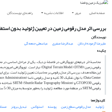
صفحه اصلی
مرور
اطلاعات نشریه
راهنمای نویسندگان
بررسی اثر مدل رقومی زمین در تعیین ژئوئید بدون استف
نویسندگان
علیرضا آزموده اردلان
عبدالرضا صفری
عباسعلی جمعه گی
چکیده
محاسبة اثر جرم‌های توپوگرافی در فاصلة نزدیک، یکی از مراحل اساسی در م
رقومی GTOPO30 
رقومی SRTM در منطقة مورد مطالعه، ژئوئید را به‌طور متوسط به میزان 5/30 سانتی‌متر در نقاط GPS/Leveling منطقه بهبود بخشیده است.
کلیدواژه‌ها
ژئوئید
مدل رقومی سطح زمین
پوسته
استوکس
تبدیل برونز
مسئلة