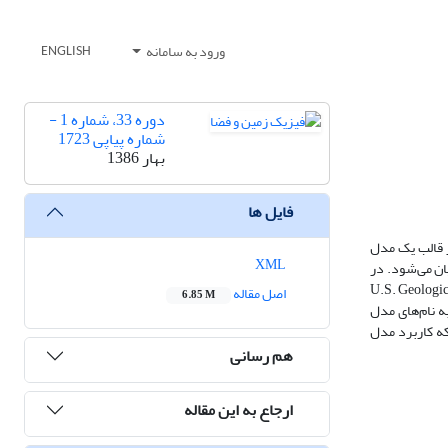
ورود به سامانه
ENGLISH
دوره 33، شماره 1 -
شماره پیاپی 1723
بهار 1386
فایل ها
ر قالب یک مدل
XML
spatial resolut)، دقت و صحت‌های متفاوت بیان می‌شود. در
 تهیه شده توسط سازمان نقشه‌برداری امریکا (U.S. Geological Survey's EROS
اصل مقاله
6.85 M
نی سه ثانیه، که به ترتیب به نام‌های مدل
می‌دهد که کاربرد مدل
هم رسانی
ارجاع به این مقاله