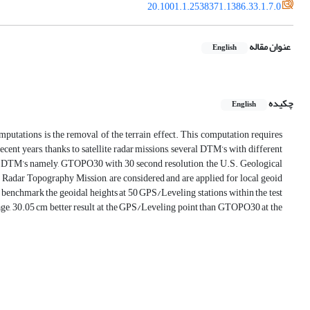
20.1001.1.2538371.1386.33.1.7.0
عنوان مقاله
English
چکیده
English
putations is the removal of the terrain effect. This computation requires
nt years, thanks to satellite radar missions, several DTM’s with different
in DTM’s namely, GTOPO30 with 30 second resolution, the U.S. Geological
ar Topography Mission, are considered and are applied for local geoid
e benchmark the geoidal heights at 50 GPS/Leveling stations within the test
rage, 30.05 cm better result at the GPS/Leveling point than GTOPO30 at the