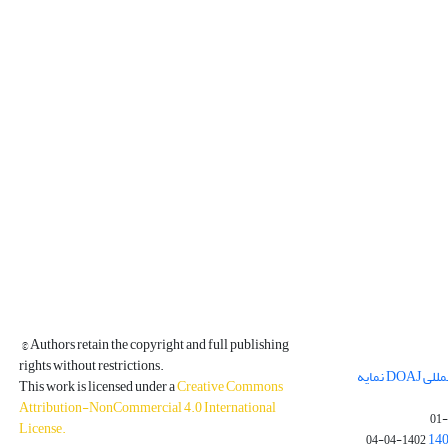
© Authors retain the copyright and full publishing
rights without restrictions.
مجله فیزیک زمین و فضا در پایگاه بین المللی DOAJ نمایه
This work is licensed under a
Creative Commons
Attribution-NonCommercial 4.0 International
License
.
1402-04-04