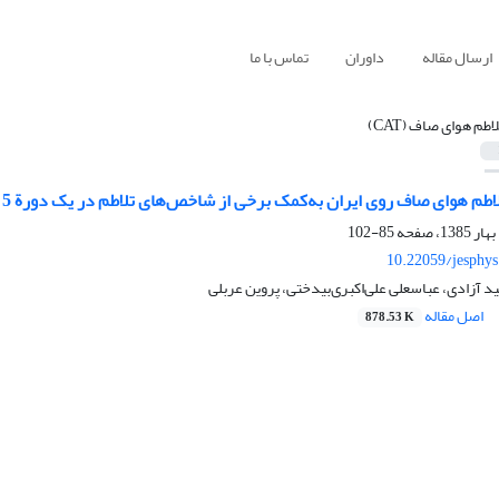
ارسال مقاله
داوران
تماس با ما
لاطم هوای صاف (CAT)
هوای صاف روی ایران به‌کمک برخی از شاخص‌های تلاطم در یک دورة 5 ماهه (ژانویه- مه 2004)
85-102
10.22059/jesphy
 آزادی، عباسعلی علی‌اکبری‌بیدختی، پروین عربلی
اصل مقاله
878.53 K