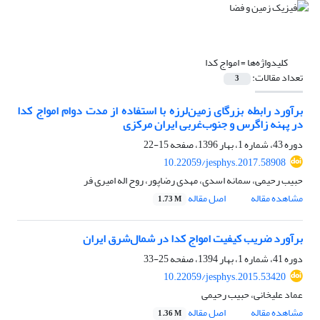
کلیدواژه‌ها =
امواج کدا
تعداد مقالات:
3
برآورد رابطه بزرگای زمین‌لرزه با استفاده از مدت دوام امواج کدا
در پهنه زاگرس و جنوب‌غربی ایران مرکزی
دوره 43، شماره 1، بهار 1396، صفحه
15-22
10.22059/jesphys.2017.58908
حبیب رحیمی، سمانه اسدی، مهدی رضاپور، روح اله امیری فر
مشاهده مقاله
اصل مقاله
1.73 M
برآورد ضریب کیفیت امواج کدا در شمال‌شرق ایران
دوره 41، شماره 1، بهار 1394، صفحه
25-33
10.22059/jesphys.2015.53420
عماد علیخانی، حبیب رحیمی
مشاهده مقاله
اصل مقاله
1.36 M