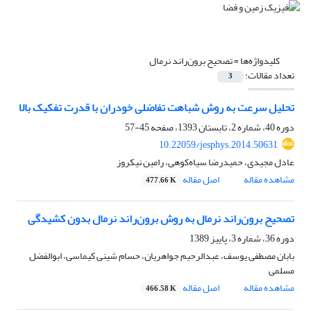
کلیدواژه‌ها =
تصحیح برون‌راند نرمال
تعداد مقالات:
3
تحلیل سرعت به روش شباهت تفاضلی خودران با قدرت تفکیک بالا
دوره 40، شماره 2، تابستان 1393، صفحه
45-57
10.22059/jesphys.2014.50631
عادل مجیدی، حمیدرضا سیاه‌کوهی، رامین نیکروز
مشاهده مقاله
اصل مقاله
477.66 K
تصحیح برون‌راند نرمال به روش برون‌راند نرمال بدون کشیدگی
دوره 36، شماره 3، پاییز 1389
بابان مصطفی یوسف، عبدالرحیم جواهریان، حسام شینی کیماسی، ابوالفضل
مسلمی
مشاهده مقاله
اصل مقاله
466.58 K