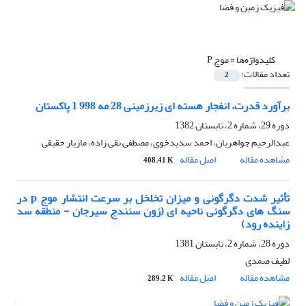
کلیدواژه‌ها =
موج P
تعداد مقالات:
2
برآورد قدرت، انفجار هسته ای زیرزمینی 28 مه 998 1 پاکستان
دوره 29، شماره 2، تابستان 1382
عبدالرحیم جواهریان، احمد سدیدخوى، مصطفى نقى زاده، مازیار حقیقى
مشاهده مقاله
اصل مقاله
408.41 K
تأثیر شدت دگرگونی و میزان تخلخل بر سرعت انتشار موج p در
سنگ های دگرگونی ناحیه ای (زون سنندج سیرجان - منطقه سد
زاینده رود)
دوره 28، شماره 2، تابستان 1381
لطیف صمدى
مشاهده مقاله
اصل مقاله
289.2 K