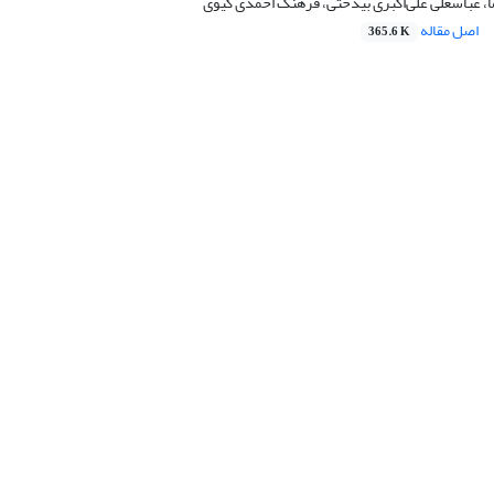
عباسعلی علی‌اکبری بیدختی، فرهنگ احمدی گیوی
اصل مقاله
365.6 K