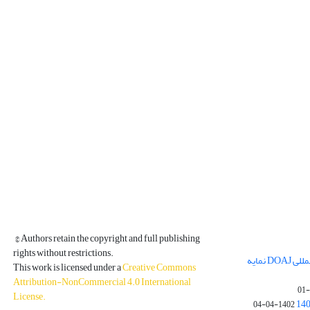
© Authors retain the copyright and full publishing
rights without restrictions.
مجله فیزیک زمین و فضا در پایگاه بین المللی DOAJ نمایه
This work is licensed under a
Creative Commons
Attribution-NonCommercial 4.0 International
License
.
1402-04-04