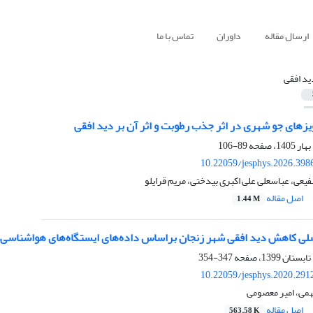
ارسال مقاله
داوران
تماس با ما
ید افقی
زهای جو شهری در اثر جذب رطوبت و اثر آن بر دید افقی
89-106
10.22059/jesphys.2026.398
عی، عباسعلی علی اکبری بیدختی، مریم قرایلو
اصل مقاله
1.44 M
لی کاهش دید افقی شهر زنجان براساس داده‌های ایستگاه‌های هواشناسی
347-354
10.22059/jesphys.2020.291
همی، امیر معصومی
اصل مقاله
563.58 K