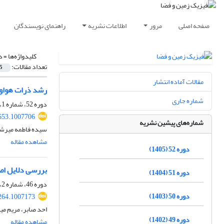
صفحه اصلی
مرور
اطلاعات نشریه
راهنمای نویسندگان
کلیدواژه‌ها =
د
تعداد مقالات:
5
مقالات آماده انتشار
رشد ذرات هواوی
شماره جاری
دوره 52، شماره 1، بهار 1405، صفحه
653.1007706
شماره‌های پیشین نشریه
سیده فاطمه میرشفی
مشاهده مقاله
دوره 52 (1405)
بررسی دلایل اص
دوره 51 (1404)
دوره 46، شماره 2، تابستان 1399، صفحه
دوره 50 (1403)
264.1007173
احد صابر، مریم می
دوره 49 (1402)
مشاهده مقاله