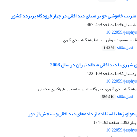
ضریب خاموشی جو بر مبنای دید افقی در چهار فرودگاه پرتردد کشور
459-467
10.22059/jesphy
 قدم، مسعود خوش سیما، فرهنگ احمدی گیوی
اصل مقاله
1.02 M
ی شهری با دید افقی منطقه تهران در سال 2008
109-122
10.22059/jesphy
رهنگ احمدی گیوی، یحیی گلستانی، عباسعلی علی‌اکبری بیدختی
اصل مقاله
599.9 K
هواویزها با استفاده از داده‌ها‌‌ی دید افقی و سنجش از دور
163-174
10.22059/jesphy