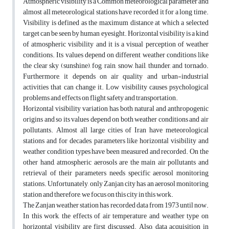
Atmospheric visibility is a Common meteorological parameter and
almost all meteorological stations have recorded it for a long time.
Visibility is defined as the maximum distance at which a selected
target can be seen by human eyesight. Horizontal visibility is a kind
of atmospheric visibility and it is a visual perception of weather
conditions. Its values depend on different weather conditions like
the clear sky (sunshine), fog, rain, snow, hail, thunder, and tornado.
Furthermore, it depends on air quality and urban-industrial
activities that can change it. Low visibility causes psychological
problems and effects on flight safety and transportation.
Horizontal visibility variation has both natural and anthropogenic
origins and so its values depend on both weather conditions and air
pollutants. Almost all large cities of Iran have meteorological
stations and for decades, parameters like horizontal visibility and
weather condition types have been measured and recorded. On the
other hand, atmospheric aerosols are the main air pollutants and
retrieval of their parameters needs specific aerosol monitoring
stations. Unfortunately, only Zanjan city has an aerosol monitoring
station and therefore, we focus on this city in this work.
The Zanjan weather station has recorded data from 1973 until now.
In this work, the effects of air temperature and weather type on
horizontal visibility are first discussed. Also, data acquisition in