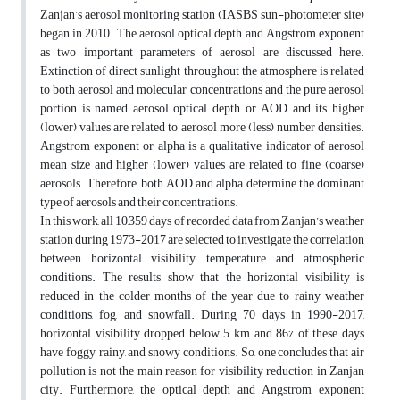
Zanjan’s aerosol monitoring station (IASBS sun-photometer site)
began in 2010. The aerosol optical depth and Angstrom exponent
as two important parameters of aerosol are discussed here.
Extinction of direct sunlight throughout the atmosphere is related
to both aerosol and molecular concentrations and the pure aerosol
portion is named aerosol optical depth or AOD and its higher
(lower) values are related to aerosol more (less) number densities.
Angstrom exponent or alpha is a qualitative indicator of aerosol
mean size and higher (lower) values are related to fine (coarse)
aerosols. Therefore, both AOD and alpha determine the dominant
type of aerosols and their concentrations.
In this work, all 10,359 days of recorded data from Zanjan’s weather
station during 1973-2017 are selected to investigate the correlation
between horizontal visibility, temperature, and atmospheric
conditions. The results show that the horizontal visibility is
reduced in the colder months of the year due to rainy weather
conditions, fog, and snowfall. During 70 days in 1990-2017,
horizontal visibility dropped below 5 km and 86% of these days
have foggy, rainy, and snowy conditions. So, one concludes that air
pollution is not the main reason for visibility reduction in Zanjan
city. Furthermore, the optical depth and Angstrom exponent