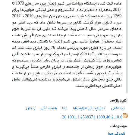
داده ثبت شده ایستگاه هواشناسی شهر زنجان بین سال‌های 1973 تا
2017 به‌همراه داده­های نمای آنگستروم و عمق اپتیکی هواویزها برای
1269 روز داده ایستگاه شیدسنجی زنجان بین سال‌های 2010 تا 2017
مورد تحلیل قرار گرفت. نتایج بررسی‌ها نشان ‌داد که دید افقی در
ماه‌های سردتر سال کاهش پیدا می‌کند که دلیل آن به شرایط جوی
بارانی‏، مه و برفی نسبت داده شد. ارتباط معناداری بین افزایش غلظت
غبار به‌عنوان هواویز غالب جوی شهر زنجان با کاهش دید افقی دیده
نشد. در بازه آماری مورد بررسی تعداد 76 روز غباری ثبت شد که
متوسط دید افقی آنها (9 کیلومتر)‏ تنها دو کیلومتر از متوسط دید افقی
تمامی روزها (11 کیلومتر) کمتر بود. در پایان به‌این نتیجه رسیدیم که
هواویزهای جوی زنجان از چشمه‌های غباری خارجی منشأ می‌گیرند و
بیشتر آنها بدون نشست قابل‌ملاحظه در نزدیکی سطح و در ارتفاعات
بالای جوی به‌جاهای دیگر منتقل می‌شوند و درنتیجه نمی‌توانند عامل
اصلی کاهش دید افقی باشند.
کلیدواژه‌ها
دید افقی
عمق اپتیکی هواویزها
دما
همبستگی
زنجان
20.1001.1.2538371.1399.46.2.10.6
موضوعات
آلودگی هوا