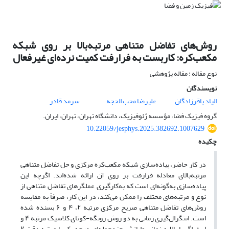
روش‌های تفاضل متناهی مرتبه‌بالا بر روی شبکه
مکعب‌کره: کاربست به فرارفت کمیت نرده‌ای غیرفعال
نوع مقاله : مقاله پژوهشی
نویسندگان
الیاد باقرزادگان
علیرضا محب الحجه
سرمد قادر
گروه فیزیک فضا، مؤسسه ژئوفیزیک، دانشگاه تهران، تهران، ایران.
10.22059/jesphys.2025.382692.1007629
چکیده
در کار حاضر، پیاده‌سازی شبکه مکعب‌کره مرکزی و حل تفاضل متناهی
مرتبه‌بالای معادله فرارفت بر روی آن ارائه شده‌اند. اگرچه این
پیاده‌سازی به‌گونه‌ای است که به‌کارگیری عملگرهای تفاضل متناهی از
نوع و مرتبه‌های مختلف را ممکن می‌کند، در این کار، صرفاً به مقایسه
روش‌های تفاضل متناهی صریح مرکزی مرتبه ۲، ۴ و ۶ بسنده شده
است. انتگرال‌گیری زمانی به دو روش رونگه-کوتای کلاسیک مرتبه ۴ و
لیپفراگ با پالایه زمانی وایازش چندجمله‌ای درجه یک با مرتبه دقت ۲