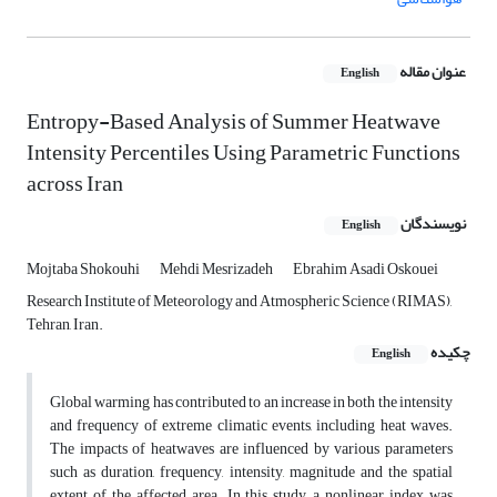
عنوان مقاله
English
Entropy-Based Analysis of Summer Heatwave
Intensity Percentiles Using Parametric Functions
across Iran
نویسندگان
English
Mojtaba Shokouhi
Mehdi Mesrizadeh
Ebrahim Asadi Oskouei
Research Institute of Meteorology and Atmospheric Science (RIMAS),
Tehran, Iran.
چکیده
English
Global warming has contributed to an increase in both the intensity
and frequency of extreme climatic events, including heat waves.
The impacts of heatwaves are influenced by various parameters
such as duration, frequency, intensity, magnitude and the spatial
extent of the affected area. In this study, a nonlinear index was