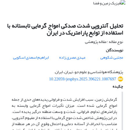
تحلیل آنتروپی شدت صدکی امواج گرمایی تابستانه با
استفاده از توابع پارامتریک در ایران
نوع مقاله : مقاله پژوهشی
نویسندگان
مجتبی شکوهی
مهدی مصری زاده
ابراهیم اسعدی اسکویی
پژوهشگاه هواشناسی و علوم جو، تهران، ایران.
10.22059/jesphys.2025.396221.1007697
چکیده
گرمایش زمین، سبب افزایش شدت و فراوانی پدیده‌های حدی از جمله
امواج گرمایی شده است. میزان تأثیرات امواج گرمایی وابسته به
پارامترهای تداوم، فراوانی، شدت و وسعت منطقه درگیر پدیده است.
در این پژوهش شاخص شدت موج گرمایی با استفاده از مفهوم آنتروپی،
متناسب با انحراف از آستانه دمایی و احتمال وقوع آن در هر منطقه از
ایران تعریف شد. برای محاسبه این شاخص، از توابع پارامتریک توزیع