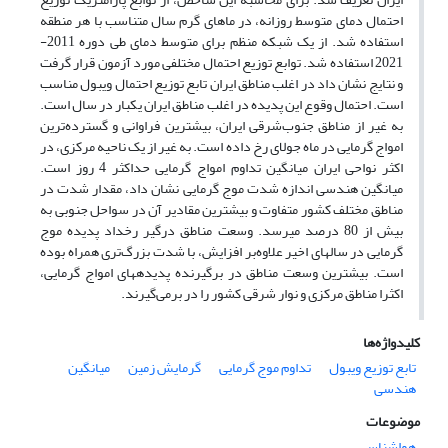
احتمال دمای متوسط روزانه، در ماهای گرم سال متناسب با هر منطقه
استفاده شد. از یک شبکه منظم برای متوسط دمای طی دوره 2011-
2021 استفاده شد. توابع توزیع احتمال مختلفی مورد آزمون قرار گرفت
و نتایج نشان داد در اغلب مناطق ایران تابع توزیع احتمال ویبول مناسب
است. احتمال وقوع این پدیده در اغلب مناطق ایران یکبار در سال است.
به غیر از مناطق جنوب‌شرقی ایران، بیشترین فراوانی و گسترده‌ترین
امواج گرمایی در ماه جولای رخ داده است. به غیر از یک ناحیه مرکزی، در
اکثر نواحی ایران میانگین تداوم امواج گرمایی حداکثر 4 روز است.
میانگین هندسی اندازه شدت موج گرمایی نشان داد، مقدار شدت در
مناطق مختلف کشور متفاوت و بیشترین مقادیر آن در سواحل جنوبی به
بیش از 80 درصد می­رسد. وسعت مناطق درگیر رخداد پدیده موج
گرمایی در سال­های اخیر علاوه‌بر افزایش، با شدت بزرگ‌تری همراه بوده
است. بیشترین وسعت مناطق در برگیرنده پدیده­های امواج گرمایی،
اکثرا مناطق مرکزی و نوار شرقی کشور را در برمی‌گیرند.
کلیدواژه‌ها
تابع توزیع ویبول
تداوم موج گرمایی
گرمایش زمین
میانگین
هندسی
موضوعات
هواشناسی