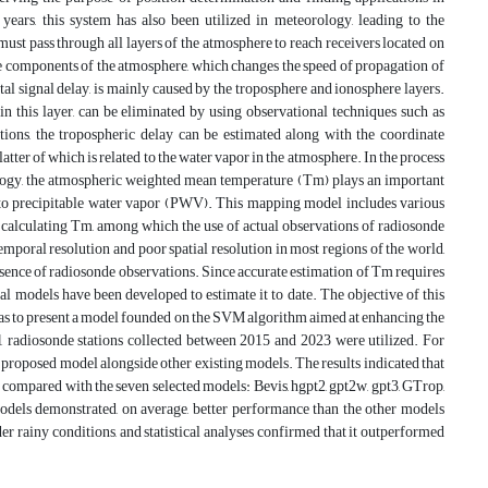
 years, this system has also been utilized in meteorology, leading to the
st pass through all layers of the atmosphere to reach receivers located on
 the components of the atmosphere, which changes the speed of propagation of
total signal delay, is mainly caused by the troposphere and ionosphere layers.
in this layer, can be eliminated by using observational techniques such as
ns, the tropospheric delay can be estimated along with the coordinate
atter of which is related to the water vapor in the atmosphere. In the process
ology, the atmospheric weighted mean temperature (Tm) plays an important
nto precipitable water vapor (PWV). This mapping model includes various
calculating Tm, among which the use of actual observations of radiosonde
emporal resolution and poor spatial resolution in most regions of the world,
 absence of radiosonde observations. Since accurate estimation of Tm requires
al models have been developed to estimate it to date. The objective of this
ell as to present a model founded on the SVM algorithm aimed at enhancing the
1 radiosonde stations collected between 2015 and 2023 were utilized. For
 proposed model alongside other existing models. The results indicated that
C compared with the seven selected models: Bevis, hgpt2, gpt2w, gpt3, GTrop,
ls demonstrated, on average, better performance than the other models
r rainy conditions, and statistical analyses confirmed that it outperformed