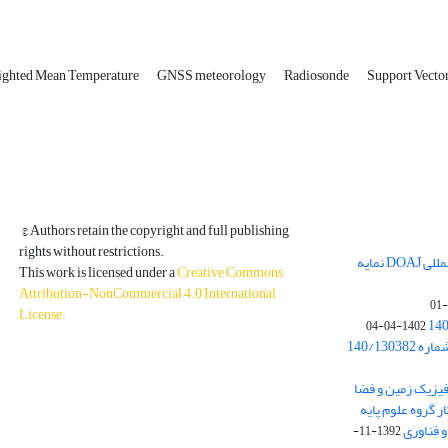
ighted Mean Temperature
GNSS meteorology
Radiosonde
Support Vecto
© Authors retain the copyright and full publishing
rights without restrictions.
مجله فیزیک زمین و فضا در پایگاه بین المللی DOAJ نمایه
This work is licensed under a
Creative Commons
Attribution-NonCommercial 4.0 International
License
.
1402-04-04
بخشنامه معاونت پژوهشی دانشگاه به شماره 140/130382
ه از نشریه فیزیک زمین و فضا
ر گروه علوم پایه
1392-11-