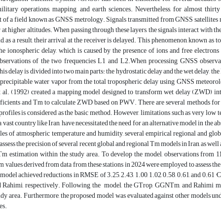
ilitary operations, mapping, and earth sciences. Nevertheless, for almost thirty
 of a field known as GNSS metrology. Signals transmitted from GNSS satellites mu
 at higher altitudes. When passing through these layers, the signals interact with
nd, as a result, their arrival at the receiver is delayed. This phenomenon, known as 
e ionospheric delay, which is caused by the presence of ions and free electrons 
servations of the two frequencies L1 and L2.When processing GNSS observatio
s delay is divided into two main parts: the hydrostatic delay and the wet delay, the l
g precipitable water vapor from the total tropospheric delay using GNSS meteor
et al. (1992) created a mapping model designed to transform wet delay (ZWD) i
fficients and Tm to calculate ZWD based on PWV. There are several methods for 
rofiles is considered as the basic method. However, limitations such as very low t
 a vast country like Iran, have necessitated the need for an alternative model in the
iles of atmospheric temperature and humidity, several empirical regional and glob
o assess the precision of several recent global and regional Tm models in Iran, as w
Tm estimation within the study area. To develop the model, observations from 1
m values derived from data from these stations in 2024 were employed to assess the
model achieved reductions in RMSE of 3.25, 2.43, 1.00, 1.02, 0.58, 0.61, and 0.61 °
ahimi, respectively. Following the model, the GTrop, GGNTm, and Rahimi mode
udy area. Furthermore, the proposed model was evaluated against other models unde
es.