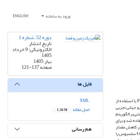
ورود به سامانه
ENGLISH
دوره 52، شماره 1
تاریخ انتشار
الکترونیکی: 9 خرداد
1405
بهار 1405
صفحه
121-137
فایل ها
XML
دمای میانگین جوی (Tm)، یکی از پارامترهای کلیدی در تبدیل تأخیر تر (ZWD) به بخار آب قابل بارش (PWV) محسوب می‌شود و نقش مهمی در فرایند برآورد PWV با استفاده از
 مدل منطقه‌ای و جهانی تجربی
اصل مقاله
1.36 M
ایران و همچنین معرفی مدلی مبتنی‌بر الگوریتم
 دقت برآورد Tm در منطقه مورد مطالعه است. به‌منظور ایجاد مدل از مشاهدات ۱۱ ایستگاه رادیوسوند از سال ۲۰۱۵ تا ۲۰۲۳ استفاده شد و برای
داد که مدل پیشنهادی در کاهش مقدار
هم رسانی
RMSE نسبت به هفت مدل منتخب شامل Bevis، hgpt2، gpt2w، gpt3، GTrop، GGNTm و Rahimi به‌ترتیب بهبودهای معادل ۲۵/۳، ۴۳/۲، ۰۰/۱، ۰۲/۱، ۵۸/۰، ۶۱/۰ و ۶۱/۰ سلسیوس را