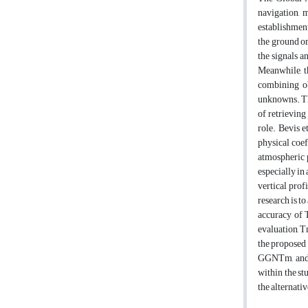
navigation, m
establishment
the ground or
the signals a
Meanwhile, th
combining ob
unknowns. Thi
of retrievin
role. Bevis 
physical coe
atmospheric p
especially in
vertical prof
research is t
accuracy of 
evaluation, T
the proposed 
GGNTm, and R
within the st
the alternativ