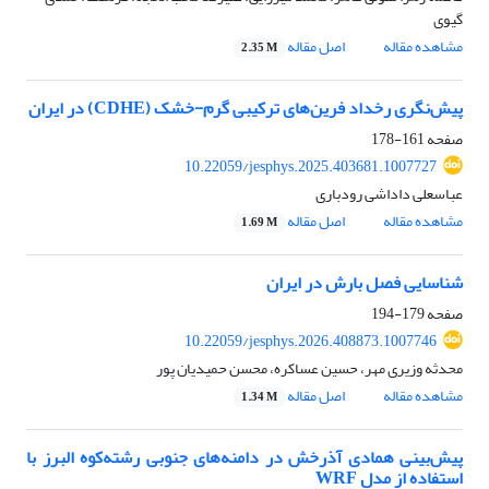
گیوی
مشاهده مقاله
اصل مقاله
2.35 M
پیش‌نگری رخداد فرین‌های ترکیبی گرم-خشک (CDHE) در ایران
صفحه
161-178
10.22059/jesphys.2025.403681.1007727
عباسعلی داداشی رودباری
مشاهده مقاله
اصل مقاله
1.69 M
شناسایی فصل بارش در ایران
صفحه
179-194
10.22059/jesphys.2026.408873.1007746
محدثه وزیری مهر، حسین عساکره، محسن حمیدیان پور
مشاهده مقاله
اصل مقاله
1.34 M
پیش‌بینی همادی آذرخش در دامنه‌های جنوبی رشته‌کوه البرز با
استفاده از مدل WRF