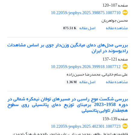
صفحه
107-120
10.22059/jesphys.2025.398875.1007710
محسن جواهریان
مشاهده مقاله
اصل مقاله
875.51 K
بررسی مدل‌های دمای میانگین وزن‌دار جوی بر اساس مشاهدات
رادیوسوند در ایران
صفحه
121-137
10.22059/jesphys.2026.399918.1007712
علی سام خانیانی، محمدرضا حسین زاده
مشاهده مقاله
اصل مقاله
1.36 M
بررسی شکست موج راسبی در مسیرهای توفان نیمکره شمالی در
دوره 1958-2023 برمبنای توزیع دمای پتانسیلی روی سطوح
هم‌مقدار تاوایی پتانسیلی
صفحه
139-159
10.22059/jesphys.2025.402301.1007723
فاطمه زهرا متولی طاهر، محمد میرزایی، علیرضا محب الحجه، فرهنگ احمدی‌