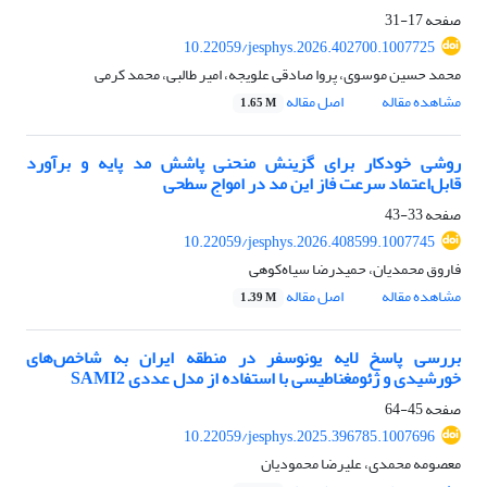
صفحه
17-31
10.22059/jesphys.2026.402700.1007725
محمد حسین موسوی، پروا صادقی علویجه، امیر طالبی، محمد کرمی
مشاهده مقاله
اصل مقاله
1.65 M
روشی خودکار برای گزینش منحنی‌ پاشش مد پایه و برآورد
قابل‌اعتماد سرعت فاز این مد در امواج سطحی
صفحه
33-43
10.22059/jesphys.2026.408599.1007745
فاروق محمدیان، حمیدرضا سیاه‌کوهی
مشاهده مقاله
اصل مقاله
1.39 M
بررسی پاسخ لایه یونوسفر در منطقه ایران به شاخص‌های
خورشیدی و ژئومغناطیسی با استفاده از مدل عددی SAMI2
صفحه
45-64
10.22059/jesphys.2025.396785.1007696
معصومه محمدی، علیرضا محمودیان