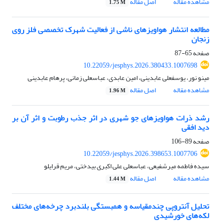
مشاهده مقاله
اصل مقاله
1.75 M
مطالعه انتشار هواویزهای ناشی از فعالیت شهرک تخصصی فلز روی
زنجان
صفحه
65-87
10.22059/jesphys.2026.380433.1007698
مینو نور، یوسفعلی عابدینی، امین عابدی، عباسعلی زمانی، پرهام عابدینی
مشاهده مقاله
اصل مقاله
1.96 M
رشد ذرات هواویزهای جو شهری در اثر جذب رطوبت و اثر آن بر
دید افقی
صفحه
89-106
10.22059/jesphys.2026.398653.1007706
سیده فاطمه میرشفیعی، عباسعلی علی اکبری بیدختی، مریم قرایلو
مشاهده مقاله
اصل مقاله
1.44 M
تحلیل آنتروپی چندمقیاسه و همبستگی بلندبرد چرخه‌های مختلف
لکه‌های خورشیدی