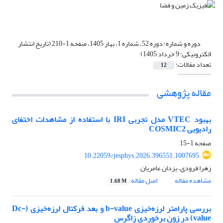
دوره و شماره:
دوره 52، شماره 1، بهار 1405، صفحه 1-210 (تاریخ انتشار
الکترونیکی: 9 خرداد 1405)
تعداد مقالات:
12
مقاله پژوهشی
بهبود VTEC مدل تجربی IRI با استفاده از مشاهدات اختفای
رادیویی COSMIC2
صفحه
1-15
10.22059/jesphys.2026.396551.1007695
زهرا فرودی، یزدان عامریان
مشاهده مقاله
اصل مقاله
1.68 M
بررسی پارامتر لرزه‌خیزی b-value و بعد فرکتال لرزه‌خیزی (Dc-
value) در زون برخوردی زاگرس