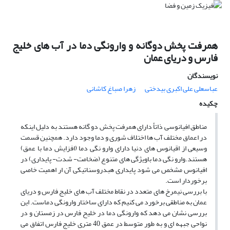
همرفت پخش دوگانه و وارونگی دما در آب های خلیج
فارس و دریای عمان
نویسندگان
عباسعلى على اکبری بیدختی
زهرا صباغ کاشانی
چکیده
مناطق افیانوسی ذاتأ دارای همرفت پخش دو گانه هستند به دلیل اینکه
در اعماق مختلف آب ها اختلاف شوری و دما وجود دارد. همچنین قسمت
وسیعی از اقیانوس های دنیا دارای وارو نگی دما (افزایش دما با عمق)
هستند.وارو نگی دما باویژگی های متنوع (ضخامت- شدت- پایداری) در
افیانوس مشخص می شود پایداری هبدروسناتیکی آن ار اهمیت خاصی
برخوردار است.
با بررسی نیمرخ های متعدد در نقاط مختلف آب های خلیج فارس و دریای
عمان به مناطقی برخورد می کنیم که دارای ساختار وارونگی دماست. این
بررسی نشان می دهد که وارونگی دما در خلیح فارس در زمستان و در
نواحی جبهه ای و به طور متوسط در عمق 40 متری خلیج فارس اتفاق می