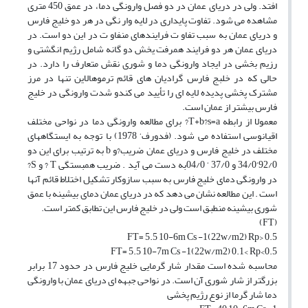
افتد. ولی در دریای عمان در دو فصل وارونگی دما، در عمق 450 متری
مشاهده می شود. تفاوت پایداری در لایه وار نگی در هر دو خلیج فارس
و دریای عمان به سبب تفاو ت فرایندهای منفاو ت در این دو است. در
دریای عمان هر دو فرایند همرفت یخش دو گانه شامل رژیم انگشتی و
رزیم بخشی در ایجاد وارونگی دما و شوری نقش متعارف را دارد. در
حالی که در خلبج فارس گرادیان های قائم ترموهالاین تنها در مرز
مشترک پخشی پدیده لایه ای را تأیید می کندو شدت وارونگی در خلیج
فارس بیشتر از عمان است.
معمولا از رابطه T+b?s=a? برای مطالعه وارونگی دما در نواحی مختلف
اقیانوسی استفاده می شود. (فدورف‘ 1978) با توجه به ایستگاههای
مختلف در خلیج فارس و دریای عمان ضریب?و b به ترتیب برای این دو
92/0‘34/0 و 37/0 ‘ 04/0به دست می آید . ضریب همبستگی T ? و S?
در وارونگی دمای خلیج فارس به سبب سازوکار تشکیل اختلاط قائم آنها
است . این مطالعه نشان می دهد که در دریای عمان دمای بیشینه با عمق
شوری بیشینه منطبق است ولی در خلیج فارس این تطابق کمتر است.
(FT)
FT= 5.5 10-6m Cs -1(22w/m2) Rp> 0.5
FT= 5.5 10-7m Cs -1(22w/m2) 0.1< Rp<0.5
محاسبه شده است مقدار شار گرمایی خلیج فارس در حدود 17 برابر
بزرگتر از شار شوری آن است. در نواحی جبهه ای دریای عمان با وارونگی
دما شار گرما از نوع رژیم پخشی