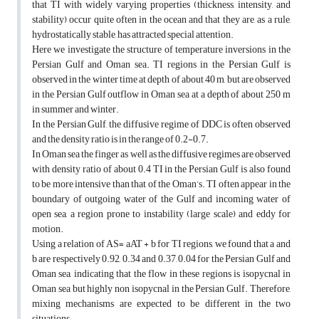
that TI with widely varying properties (thickness, intensity, and
stability) occur quite often in the ocean and that they are, as a rule,
hydrostatically stable, has attracted special attention.
Here we investigate the structure of temperature inversions in the
Persian Gulf and Oman sea. TI regions in the Persian Gulf is
observed in the winter time at depth of about 40 m, but are observed
in the Persian Gulf outflow in Oman sea at a depth of about 250 m
in summer and winter.
In the Persian Gulf, the diffusive regime of DDC is often observed
and the density ratio is in the range of 0.2-0.7.
In Oman sea the finger as well as the diffusive regimes are observed
with density ratio of about 0.4 TI in the Persian Gulf is also found
to be more intensive than that of the Oman’s. TI often appear in the
boundary of outgoing water of the Gulf and incoming water of
open sea, a region prone to instability (large scale) and eddy for
motion.
Using a relation of AS= aAT + b for TI regions, we found that a and
b are respectively 0.92, 0.34 and 0.37, 0.04 for the Persian Gulf and
Oman sea, indicating that the flow in these regions is isopycnal in
Oman sea but highly non isopycnal in the Persian Gulf. Therefore,
mixing mechanisms are expected to be different in the two
situations.